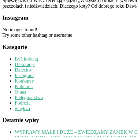
Śpieszę dziś do Was z recenzją książki „Wszystko o kotach” wydawnict
pszczołach i niedźwiedziach. Dlaczego koty? Od dobrego roku Dawid
Instagram
No images found!
Try some other hashtag or username
Kategorie
Być kobietą
Dekoracje
Dziecko
Instagram
Konkursy
Kulinaria
O nas
Pielęgniarstwo
Podróże
wnętrza
Ostatnie wpisy
WYPRAWY MAŁE I DUŻE – ZWIEDZAMY ZAMEK W 