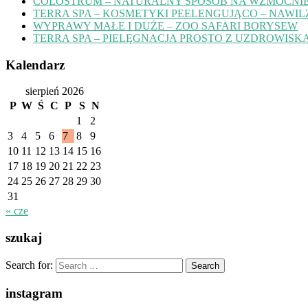
COLOSTRUM – NATURALNY SPOSÓB NA WZMOCNIE
TERRA SPA – KOSMETYKI PEELENGUJĄCO – NAWIL
WYPRAWY MAŁE I DUŻE – ZOO SAFARI BORYSEW
TERRA SPA – PIELĘGNACJA PROSTO Z UZDROWISK
Kalendarz
sierpień 2026
P
W
Ś
C
P
S
N
1
2
3
4
5
6
7
8
9
10
11
12
13
14
15
16
17
18
19
20
21
22
23
24
25
26
27
28
29
30
31
« cze
szukaj
Search for:
instagram