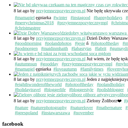
8 lat ago
by
przyjemnezpozytecznym.pl
Nie będę ukrywała cze
#mamapiel
ęgniarka
#winter
#instagood
#happyholidays
#
#merrychristmas2018
#przyjemnezpozytecznympl
#christm
#christmastree
8 lat ago
by
przyjemnezpozytecznym.pl
Dzień Dobry Warsza
#goodmorning
#polandphotos
#jesie
ń
#photooftheday
#m
#godmorgen
#maidinmhaith
#labasrytas
#labrit
#gumaydi
8 lat ago
by
przyjemnezpozytecznym.pl
Już wiem, że będę tęs
#autumnsun
#goodday
#przyjemnezpozytecznympl
#myh
#mamapiel
ęgniarka
#loveautumn
#familytimes
#lovemyho
8 lat ago
by
przyjemnezpozytecznym.pl
Jeden z najpiękniejsz
#eighthwonderoftheworld
#photooftheday
#polandholiday
#holidaytravel
#bloggerlife
#bloggerstyle
#polishblogger
8 lat ago
by
przyjemnezpozytecznym.pl
Zielony Żoliborz❤️
#j
#nature
#naturephotography
#naturelover
#mathernature
#
#igrespoland
#instawarszawa
#november
facebook