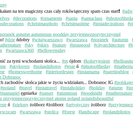
kałam na ten magiczny czas cały rokświąteczny spam czas start❗️
#adw
elves
#decorations
#ornaments
#santa
#santaclaus
#photoofthed
asdecorations
#christmasphoto
#christmastime
#instadecirations
#p
wo!
#dzie
ńdobry
#witajwarszawo
#warszawa
#poranek
#autumn
athernature
#sky
#skies
#nature
#instagood
#cityarchitecture
#b
n
#warszawa360
#hellowensday
knić za tymi wschodami słońca...
#m
ójdom
#koloryjesieni
#helloaut
ome
#skylovers
#polandphotos
#jesie
ń
#photooftheday
#matherna
me
#homesweethome
#interiordesign
#instamama
#paretingblog
ych zachodów słońca jakie w życiu widziałam... Dobranoc IG
#polskaje
#poland
#travel
#instatravel
#instaholiday
#holiday
#atumn
#in
#mamapiel
ęgniarka
#sunset
#atumnsun
#goodnight
#mathernature
esie
ń
#zielony
żoliborz #żoliborz
#artystyczny
żoliborz
#przyjemnez
vscocam
#warszawa
#stolica
#forest
#landscape
#polandphotos