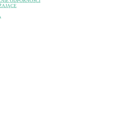
NIE ODPORNOŚCI
ŻAJĄCE
A