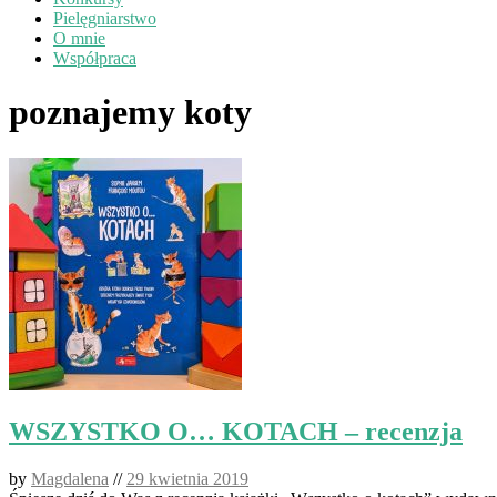
Pielęgniarstwo
O mnie
Współpraca
poznajemy koty
WSZYSTKO O… KOTACH – recenzja
by
Magdalena
//
29 kwietnia 2019