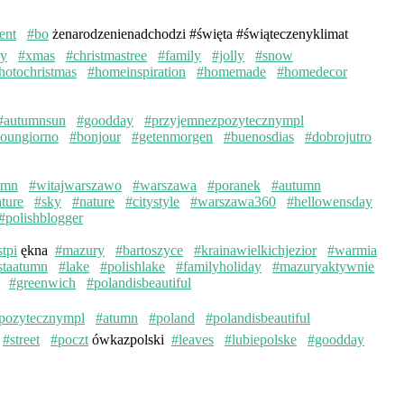
ent
#bo
żenarodzenienadchodzi #święta #świąteczenyklimat
ay
#xmas
#christmastree
#family
#jolly
#snow
hotochristmas
#homeinspiration
#homemade
#homedecor
#autumnsun
#goodday
#przyjemnezpozytecznympl
oungiorno
#bonjour
#getenmorgen
#buenosdias
#dobrojutro
umn
#witajwarszawo
#warszawa
#poranek
#autumn
ture
#sky
#nature
#citystyle
#warszawa360
#hellowensday
#polishblogger
stpi
ękna
#mazury
#bartoszyce
#krainawielkichjezior
#warmia
staatumn
#lake
#polishlake
#familyholiday
#mazuryaktywnie
#greenwich
#polandisbeautiful
pozytecznympl
#atumn
#poland
#polandisbeautiful
#street
#poczt
ówkazpolski
#leaves
#lubiepolske
#goodday