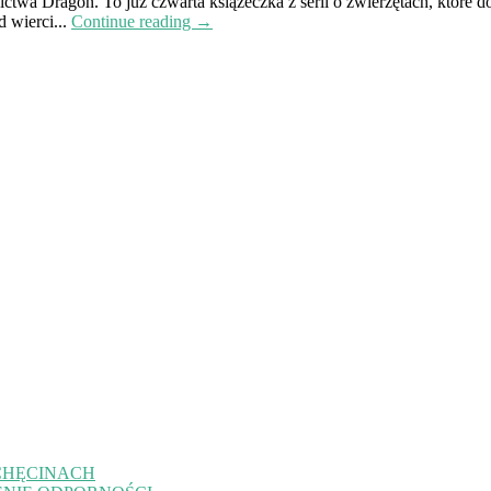
wa Dragon. To już czwarta książeczka z serii o zwierzętach, które dot
 wierci...
Continue reading →
CHĘCINACH