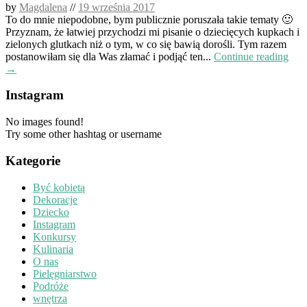
by
Magdalena
//
19 września 2017
To do mnie niepodobne, bym publicznie poruszała takie tematy 🙂
Przyznam, że łatwiej przychodzi mi pisanie o dziecięcych kupkach i
zielonych glutkach niż o tym, w co się bawią dorośli. Tym razem
postanowiłam się dla Was złamać i podjąć ten...
Continue reading
→
Instagram
No images found!
Try some other hashtag or username
Kategorie
Być kobietą
Dekoracje
Dziecko
Instagram
Konkursy
Kulinaria
O nas
Pielęgniarstwo
Podróże
wnętrza