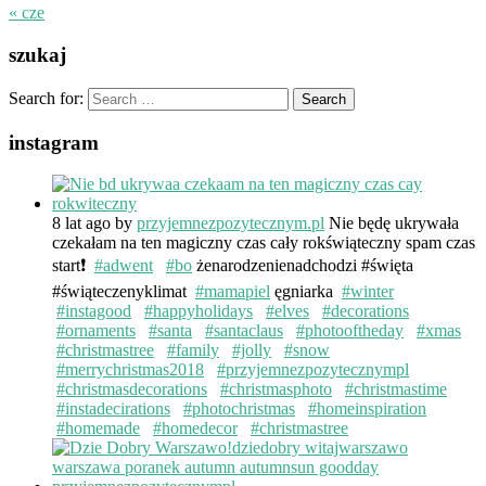
« cze
szukaj
Search for:
instagram
8 lat ago
by
przyjemnezpozytecznym.pl
Nie będę ukrywała
czekałam na ten magiczny czas cały rokświąteczny spam czas
start❗️
#adwent
#bo
żenarodzenienadchodzi #święta
#świąteczenyklimat
#mamapiel
ęgniarka
#winter
#instagood
#happyholidays
#elves
#decorations
#ornaments
#santa
#santaclaus
#photooftheday
#xmas
#christmastree
#family
#jolly
#snow
#merrychristmas2018
#przyjemnezpozytecznympl
#christmasdecorations
#christmasphoto
#christmastime
#instadecirations
#photochristmas
#homeinspiration
#homemade
#homedecor
#christmastree