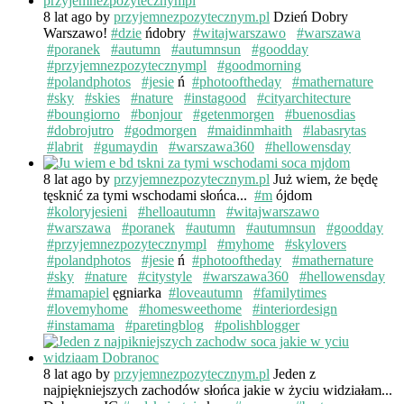
8 lat ago
by
przyjemnezpozytecznym.pl
Dzień Dobry
Warszawo!
#dzie
ńdobry
#witajwarszawo
#warszawa
#poranek
#autumn
#autumnsun
#goodday
#przyjemnezpozytecznympl
#goodmorning
#polandphotos
#jesie
ń
#photooftheday
#mathernature
#sky
#skies
#nature
#instagood
#cityarchitecture
#boungiorno
#bonjour
#getenmorgen
#buenosdias
#dobrojutro
#godmorgen
#maidinmhaith
#labasrytas
#labrit
#gumaydin
#warszawa360
#hellowensday
8 lat ago
by
przyjemnezpozytecznym.pl
Już wiem, że będę
tęsknić za tymi wschodami słońca...
#m
ójdom
#koloryjesieni
#helloautumn
#witajwarszawo
#warszawa
#poranek
#autumn
#autumnsun
#goodday
#przyjemnezpozytecznympl
#myhome
#skylovers
#polandphotos
#jesie
ń
#photooftheday
#mathernature
#sky
#nature
#citystyle
#warszawa360
#hellowensday
#mamapiel
ęgniarka
#loveautumn
#familytimes
#lovemyhome
#homesweethome
#interiordesign
#instamama
#paretingblog
#polishblogger
8 lat ago
by
przyjemnezpozytecznym.pl
Jeden z
najpiękniejszych zachodów słońca jakie w życiu widziałam...