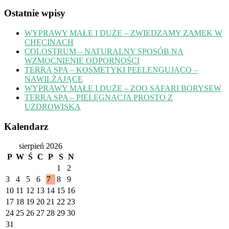
Ostatnie wpisy
WYPRAWY MAŁE I DUŻE – ZWIEDZAMY ZAMEK W
CHĘCINACH
COLOSTRUM – NATURALNY SPOSÓB NA
WZMOCNIENIE ODPORNOŚCI
TERRA SPA – KOSMETYKI PEELENGUJĄCO –
NAWILŻAJĄCE
WYPRAWY MAŁE I DUŻE – ZOO SAFARI BORYSEW
TERRA SPA – PIELĘGNACJA PROSTO Z
UZDROWISKA
Kalendarz
sierpień 2026
P
W
Ś
C
P
S
N
1
2
3
4
5
6
7
8
9
10
11
12
13
14
15
16
17
18
19
20
21
22
23
24
25
26
27
28
29
30
31