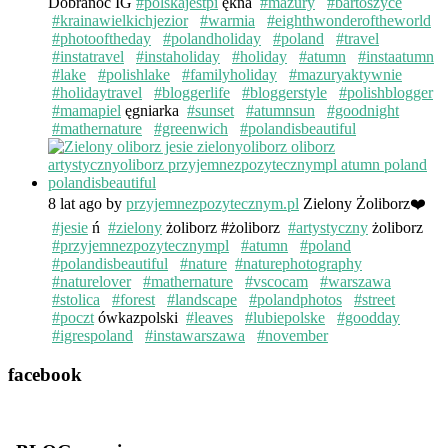
Dobranoc IG
#polskajestpi
ękna
#mazury
#bartoszyce
#krainawielkichjezior
#warmia
#eighthwonderoftheworld
#photooftheday
#polandholiday
#poland
#travel
#instatravel
#instaholiday
#holiday
#atumn
#instaatumn
#lake
#polishlake
#familyholiday
#mazuryaktywnie
#holidaytravel
#bloggerlife
#bloggerstyle
#polishblogger
#mamapiel
ęgniarka
#sunset
#atumnsun
#goodnight
#mathernature
#greenwich
#polandisbeautiful
8 lat ago
by
przyjemnezpozytecznym.pl
Zielony Żoliborz❤️
#jesie
ń
#zielony
żoliborz #żoliborz
#artystyczny
żoliborz
#przyjemnezpozytecznympl
#atumn
#poland
#polandisbeautiful
#nature
#naturephotography
#naturelover
#mathernature
#vscocam
#warszawa
#stolica
#forest
#landscape
#polandphotos
#street
#poczt
ówkazpolski
#leaves
#lubiepolske
#goodday
#igrespoland
#instawarszawa
#november
facebook