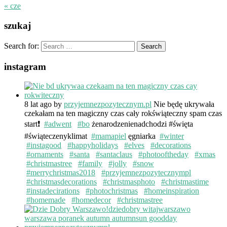
« cze
szukaj
Search for:
instagram
8 lat ago
by
przyjemnezpozytecznym.pl
Nie będę ukrywała
czekałam na ten magiczny czas cały rokświąteczny spam czas
start❗️
#adwent
#bo
żenarodzenienadchodzi #święta
#świąteczenyklimat
#mamapiel
ęgniarka
#winter
#instagood
#happyholidays
#elves
#decorations
#ornaments
#santa
#santaclaus
#photooftheday
#xmas
#christmastree
#family
#jolly
#snow
#merrychristmas2018
#przyjemnezpozytecznympl
#christmasdecorations
#christmasphoto
#christmastime
#instadecirations
#photochristmas
#homeinspiration
#homemade
#homedecor
#christmastree