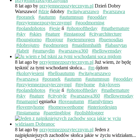
8 lat ago
by
przyjemnezpozytecznym.pl
Dzień Dobry
Warszawo!
#dzie
ńdobry
#witajwarszawo
#warszawa
#poranek
#autumn
#autumnsun
#goodday
#przyjemnezpozytecznympl
#goodmorning
#polandphotos
#jesie
ń
#photooftheday
#mathernature
#sky
#skies
#nature
#instagood
#cityarchitecture
#boungiorno
#bonjour
#getenmorgen
#buenosdias
#dobrojutro
#godmorgen
#maidinmhaith
#labasrytas
#labrit
#gumaydin
#warszawa360
#hellowensday
8 lat ago
by
przyjemnezpozytecznym.pl
Już wiem, że będę
tęsknić za tymi wschodami słońca...
#m
ójdom
#koloryjesieni
#helloautumn
#witajwarszawo
#warszawa
#poranek
#autumn
#autumnsun
#goodday
#przyjemnezpozytecznympl
#myhome
#skylovers
#polandphotos
#jesie
ń
#photooftheday
#mathernature
#sky
#nature
#citystyle
#warszawa360
#hellowensday
#mamapiel
ęgniarka
#loveautumn
#familytimes
#lovemyhome
#homesweethome
#interiordesign
#instamama
#paretingblog
#polishblogger
8 lat ago
by
przyjemnezpozytecznym.pl
Jeden z
najpiękniejszych zachodów słońca jakie w życiu widziałam...