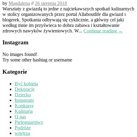
by
Magdalena
//
26 sierpnia 2018
Warsztaty z gwiazdą to jedne z najciekawszych spotkań kulinarnych
w stolicy organizowanych przez portal Allaboutlife dla gwiazd i
blogerek. Spotkania odbywają się cyklicznie, a główny cel jaki
według mnie im przyświeca to dobra zabawa i kształtowanie
zdrowych nawyków żywieniowych. W...
Continue reading →
Instagram
No images found!
Try some other hashtag or username
Kategorie
Być kobietą
Dekoracje
Dziecko
Instagram
Konkursy
Kulinaria
O nas
Pielęgniarstwo
Podróże
wnętrza