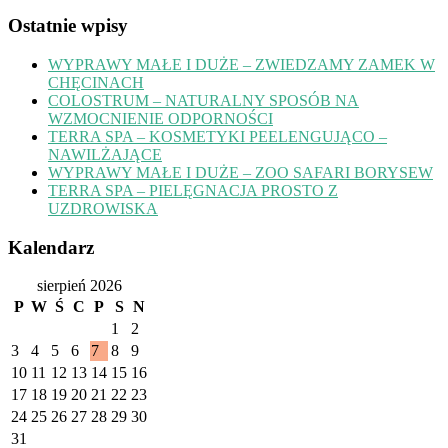
Ostatnie wpisy
WYPRAWY MAŁE I DUŻE – ZWIEDZAMY ZAMEK W
CHĘCINACH
COLOSTRUM – NATURALNY SPOSÓB NA
WZMOCNIENIE ODPORNOŚCI
TERRA SPA – KOSMETYKI PEELENGUJĄCO –
NAWILŻAJĄCE
WYPRAWY MAŁE I DUŻE – ZOO SAFARI BORYSEW
TERRA SPA – PIELĘGNACJA PROSTO Z
UZDROWISKA
Kalendarz
sierpień 2026
P
W
Ś
C
P
S
N
1
2
3
4
5
6
7
8
9
10
11
12
13
14
15
16
17
18
19
20
21
22
23
24
25
26
27
28
29
30
31