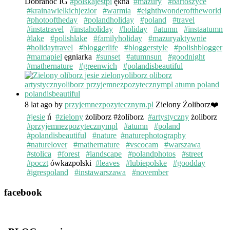
Dobranoc IG
#polskajestpi
ękna
#mazury
#bartoszyce
#krainawielkichjezior
#warmia
#eighthwonderoftheworld
#photooftheday
#polandholiday
#poland
#travel
#instatravel
#instaholiday
#holiday
#atumn
#instaatumn
#lake
#polishlake
#familyholiday
#mazuryaktywnie
#holidaytravel
#bloggerlife
#bloggerstyle
#polishblogger
#mamapiel
ęgniarka
#sunset
#atumnsun
#goodnight
#mathernature
#greenwich
#polandisbeautiful
8 lat ago
by
przyjemnezpozytecznym.pl
Zielony Żoliborz❤️
#jesie
ń
#zielony
żoliborz #żoliborz
#artystyczny
żoliborz
#przyjemnezpozytecznympl
#atumn
#poland
#polandisbeautiful
#nature
#naturephotography
#naturelover
#mathernature
#vscocam
#warszawa
#stolica
#forest
#landscape
#polandphotos
#street
#poczt
ówkazpolski
#leaves
#lubiepolske
#goodday
#igrespoland
#instawarszawa
#november
facebook