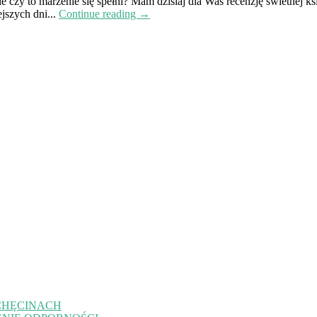
le czy to marzenie się spełni? Mam dzisiaj dla Was recenzję świetnej 
jszych dni...
Continue reading →
CHĘCINACH