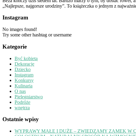
Beza kończy dziś siedem lat. Bardzo marzy o tym, by dostać rower, a
„Najlepsze, najgorsze urodziny”. To książeczka o jednym z najważnie
Instagram
No images found!
Try some other hashtag or username
Kategorie
Być kobietą
Dekoracje
Dziecko
Instagram
Konkursy
Kulinaria
O nas
Pielęgniarstwo
Podróże
wnętrza
Ostatnie wpisy
WYPRAWY MAŁE I DUŻE – ZWIEDZAMY ZAMEK W 