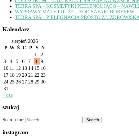
COLOSTRUM – NATURALNY SPOSÓB NA WZMOCNIE
TERRA SPA – KOSMETYKI PEELENGUJĄCO – NAWIL
WYPRAWY MAŁE I DUŻE – ZOO SAFARI BORYSEW
TERRA SPA – PIELĘGNACJA PROSTO Z UZDROWISK
Kalendarz
sierpień 2026
P
W
Ś
C
P
S
N
1
2
3
4
5
6
7
8
9
10
11
12
13
14
15
16
17
18
19
20
21
22
23
24
25
26
27
28
29
30
31
« cze
szukaj
Search for:
instagram