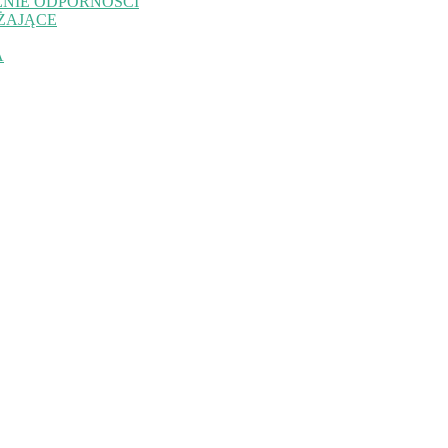
NIE ODPORNOŚCI
ŻAJĄCE
A