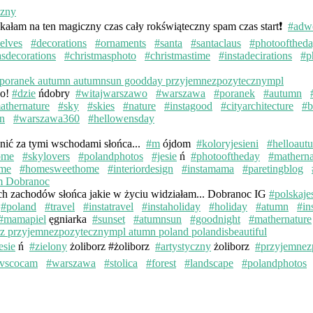
kałam na ten magiczny czas cały rokświąteczny spam czas start❗️
#adw
elves
#decorations
#ornaments
#santa
#santaclaus
#photoofthed
asdecorations
#christmasphoto
#christmastime
#instadecirations
#p
wo!
#dzie
ńdobry
#witajwarszawo
#warszawa
#poranek
#autumn
athernature
#sky
#skies
#nature
#instagood
#cityarchitecture
#b
n
#warszawa360
#hellowensday
knić za tymi wschodami słońca...
#m
ójdom
#koloryjesieni
#helloaut
ome
#skylovers
#polandphotos
#jesie
ń
#photooftheday
#matherna
me
#homesweethome
#interiordesign
#instamama
#paretingblog
ych zachodów słońca jakie w życiu widziałam... Dobranoc IG
#polskaje
#poland
#travel
#instatravel
#instaholiday
#holiday
#atumn
#in
#mamapiel
ęgniarka
#sunset
#atumnsun
#goodnight
#mathernature
esie
ń
#zielony
żoliborz #żoliborz
#artystyczny
żoliborz
#przyjemnez
vscocam
#warszawa
#stolica
#forest
#landscape
#polandphotos