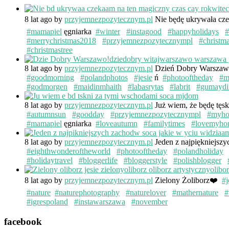
8 lat ago
by
przyjemnezpozytecznym.pl
Nie będę ukrywała cze
#mamapiel
ęgniarka
#winter
#instagood
#happyholidays
#
#merrychristmas2018
#przyjemnezpozytecznympl
#christm
#christmastree
8 lat ago
by
przyjemnezpozytecznym.pl
Dzień Dobry Warsza
#goodmorning
#polandphotos
#jesie
ń
#photooftheday
#m
#godmorgen
#maidinmhaith
#labasrytas
#labrit
#gumaydi
8 lat ago
by
przyjemnezpozytecznym.pl
Już wiem, że będę tęs
#autumnsun
#goodday
#przyjemnezpozytecznympl
#myh
#mamapiel
ęgniarka
#loveautumn
#familytimes
#lovemyho
8 lat ago
by
przyjemnezpozytecznym.pl
Jeden z najpiękniejsz
#eighthwonderoftheworld
#photooftheday
#polandholiday
#holidaytravel
#bloggerlife
#bloggerstyle
#polishblogger
8 lat ago
by
przyjemnezpozytecznym.pl
Zielony Żoliborz❤️
#j
#nature
#naturephotography
#naturelover
#mathernature
#
#igrespoland
#instawarszawa
#november
facebook