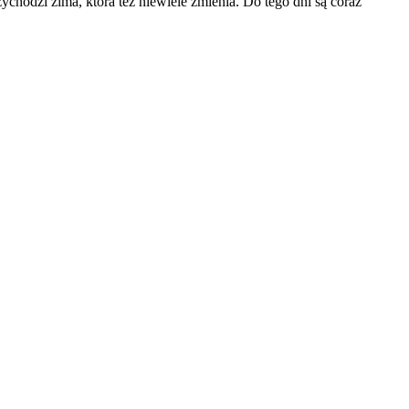
zychodzi zima, która też niewiele zmienia. Do tego dni są coraz