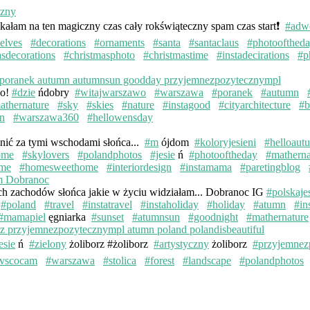
kałam na ten magiczny czas cały rokświąteczny spam czas start❗️
#adw
elves
#decorations
#ornaments
#santa
#santaclaus
#photoofthed
asdecorations
#christmasphoto
#christmastime
#instadecirations
#p
wo!
#dzie
ńdobry
#witajwarszawo
#warszawa
#poranek
#autumn
athernature
#sky
#skies
#nature
#instagood
#cityarchitecture
#b
n
#warszawa360
#hellowensday
knić za tymi wschodami słońca...
#m
ójdom
#koloryjesieni
#helloaut
ome
#skylovers
#polandphotos
#jesie
ń
#photooftheday
#matherna
me
#homesweethome
#interiordesign
#instamama
#paretingblog
ych zachodów słońca jakie w życiu widziałam... Dobranoc IG
#polskaje
#poland
#travel
#instatravel
#instaholiday
#holiday
#atumn
#in
#mamapiel
ęgniarka
#sunset
#atumnsun
#goodnight
#mathernature
esie
ń
#zielony
żoliborz #żoliborz
#artystyczny
żoliborz
#przyjemnez
vscocam
#warszawa
#stolica
#forest
#landscape
#polandphotos