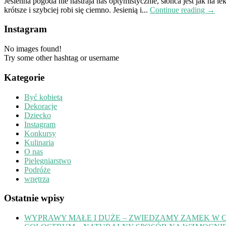
Jesienna pogoda nie nastraja nas optymistycznie, słońca jest jak na l
krótsze i szybciej robi się ciemno. Jesienią i...
Continue reading →
Instagram
No images found!
Try some other hashtag or username
Kategorie
Być kobietą
Dekoracje
Dziecko
Instagram
Konkursy
Kulinaria
O nas
Pielęgniarstwo
Podróże
wnętrza
Ostatnie wpisy
WYPRAWY MAŁE I DUŻE – ZWIEDZAMY ZAMEK W 