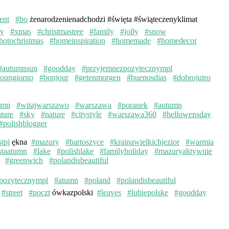
ent
#bo
żenarodzenienadchodzi #święta #świąteczenyklimat
ay
#xmas
#christmastree
#family
#jolly
#snow
hotochristmas
#homeinspiration
#homemade
#homedecor
#autumnsun
#goodday
#przyjemnezpozytecznympl
oungiorno
#bonjour
#getenmorgen
#buenosdias
#dobrojutro
umn
#witajwarszawo
#warszawa
#poranek
#autumn
ture
#sky
#nature
#citystyle
#warszawa360
#hellowensday
#polishblogger
stpi
ękna
#mazury
#bartoszyce
#krainawielkichjezior
#warmia
staatumn
#lake
#polishlake
#familyholiday
#mazuryaktywnie
#greenwich
#polandisbeautiful
pozytecznympl
#atumn
#poland
#polandisbeautiful
#street
#poczt
ówkazpolski
#leaves
#lubiepolske
#goodday