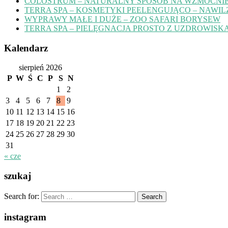
COLOSTRUM – NATURALNY SPOSÓB NA WZMOCNIE
TERRA SPA – KOSMETYKI PEELENGUJĄCO – NAWIL
WYPRAWY MAŁE I DUŻE – ZOO SAFARI BORYSEW
TERRA SPA – PIELĘGNACJA PROSTO Z UZDROWISK
Kalendarz
sierpień 2026
P
W
Ś
C
P
S
N
1
2
3
4
5
6
7
8
9
10
11
12
13
14
15
16
17
18
19
20
21
22
23
24
25
26
27
28
29
30
31
« cze
szukaj
Search for:
instagram