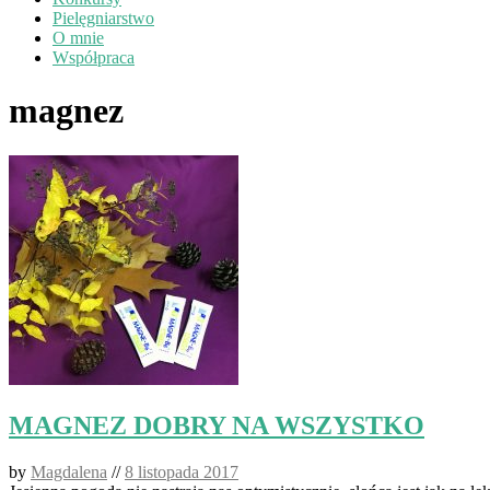
Pielęgniarstwo
O mnie
Współpraca
magnez
MAGNEZ DOBRY NA WSZYSTKO
by
Magdalena
//
8 listopada 2017