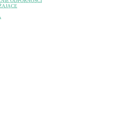
NIE ODPORNOŚCI
ŻAJĄCE
A