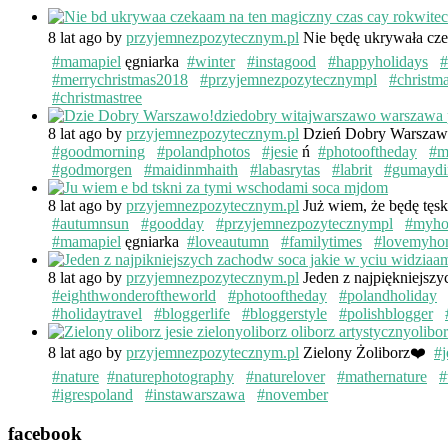
8 lat ago
by
przyjemnezpozytecznym.pl
Nie będę ukrywała cze
#mamapiel
ęgniarka
#winter
#instagood
#happyholidays
#
#merrychristmas2018
#przyjemnezpozytecznympl
#christm
#christmastree
8 lat ago
by
przyjemnezpozytecznym.pl
Dzień Dobry Warsza
#goodmorning
#polandphotos
#jesie
ń
#photooftheday
#m
#godmorgen
#maidinmhaith
#labasrytas
#labrit
#gumaydi
8 lat ago
by
przyjemnezpozytecznym.pl
Już wiem, że będę tęs
#autumnsun
#goodday
#przyjemnezpozytecznympl
#myh
#mamapiel
ęgniarka
#loveautumn
#familytimes
#lovemyho
8 lat ago
by
przyjemnezpozytecznym.pl
Jeden z najpiękniejsz
#eighthwonderoftheworld
#photooftheday
#polandholiday
#holidaytravel
#bloggerlife
#bloggerstyle
#polishblogger
8 lat ago
by
przyjemnezpozytecznym.pl
Zielony Żoliborz❤️
#j
#nature
#naturephotography
#naturelover
#mathernature
#
#igrespoland
#instawarszawa
#november
facebook