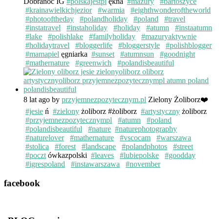
Dobranoc IG
#polskajestpi
ękna
#mazury
#bartoszyce
#krainawielkichjezior
#warmia
#eighthwonderoftheworld
#photooftheday
#polandholiday
#poland
#travel
#instatravel
#instaholiday
#holiday
#atumn
#instaatumn
#lake
#polishlake
#familyholiday
#mazuryaktywnie
#holidaytravel
#bloggerlife
#bloggerstyle
#polishblogger
#mamapiel
ęgniarka
#sunset
#atumnsun
#goodnight
#mathernature
#greenwich
#polandisbeautiful
8 lat ago
by
przyjemnezpozytecznym.pl
Zielony Żoliborz❤️
#jesie
ń
#zielony
żoliborz #żoliborz
#artystyczny
żoliborz
#przyjemnezpozytecznympl
#atumn
#poland
#polandisbeautiful
#nature
#naturephotography
#naturelover
#mathernature
#vscocam
#warszawa
#stolica
#forest
#landscape
#polandphotos
#street
#poczt
ówkazpolski
#leaves
#lubiepolske
#goodday
#igrespoland
#instawarszawa
#november
facebook