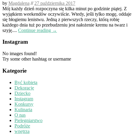
by
Magdalena
//
27 października 2017
Mój każdy dzień rozpoczyna się kilka minut po godzinie piątej. Z
wyjątkiem weekendów oczywiście. Wtedy, jeśli tylko mogę, oddaje
się błogiemu lenistwu. Jedną z pierwszych rzeczy, którą robię
każdego dnia tuż po przebudzeniu jest nałożenie kremu na twarz i
szyję....
Continue reading →
Instagram
No images found!
Try some other hashtag or username
Kategorie
Być kobietą
Dekoracje
Dziecko
Instagram
Konkursy
Kulinaria
O nas
Pielęgniarstwo
Podróże
wnętrza