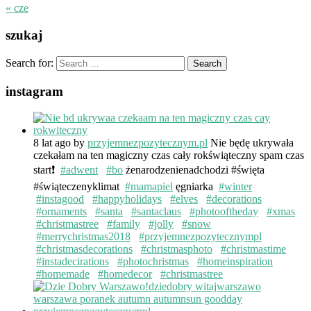
« cze
szukaj
Search for:
instagram
8 lat ago
by
przyjemnezpozytecznym.pl
Nie będę ukrywała
czekałam na ten magiczny czas cały rokświąteczny spam czas
start❗️
#adwent
#bo
żenarodzenienadchodzi #święta
#świąteczenyklimat
#mamapiel
ęgniarka
#winter
#instagood
#happyholidays
#elves
#decorations
#ornaments
#santa
#santaclaus
#photooftheday
#xmas
#christmastree
#family
#jolly
#snow
#merrychristmas2018
#przyjemnezpozytecznympl
#christmasdecorations
#christmasphoto
#christmastime
#instadecirations
#photochristmas
#homeinspiration
#homemade
#homedecor
#christmastree