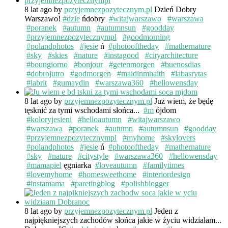
8 lat ago
by
przyjemnezpozytecznym.pl
Dzień Dobry
Warszawo!
#dzie
ńdobry
#witajwarszawo
#warszawa
#poranek
#autumn
#autumnsun
#goodday
#przyjemnezpozytecznympl
#goodmorning
#polandphotos
#jesie
ń
#photooftheday
#mathernature
#sky
#skies
#nature
#instagood
#cityarchitecture
#boungiorno
#bonjour
#getenmorgen
#buenosdias
#dobrojutro
#godmorgen
#maidinmhaith
#labasrytas
#labrit
#gumaydin
#warszawa360
#hellowensday
8 lat ago
by
przyjemnezpozytecznym.pl
Już wiem, że będę
tęsknić za tymi wschodami słońca...
#m
ójdom
#koloryjesieni
#helloautumn
#witajwarszawo
#warszawa
#poranek
#autumn
#autumnsun
#goodday
#przyjemnezpozytecznympl
#myhome
#skylovers
#polandphotos
#jesie
ń
#photooftheday
#mathernature
#sky
#nature
#citystyle
#warszawa360
#hellowensday
#mamapiel
ęgniarka
#loveautumn
#familytimes
#lovemyhome
#homesweethome
#interiordesign
#instamama
#paretingblog
#polishblogger
8 lat ago
by
przyjemnezpozytecznym.pl
Jeden z
najpiękniejszych zachodów słońca jakie w życiu widziałam...