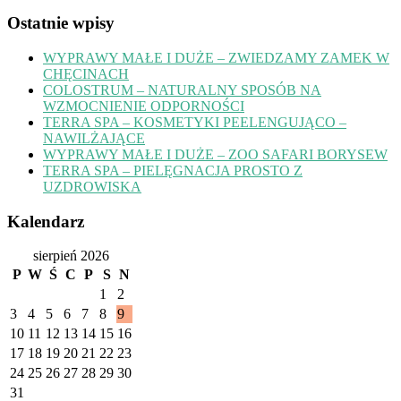
Ostatnie wpisy
WYPRAWY MAŁE I DUŻE – ZWIEDZAMY ZAMEK W
CHĘCINACH
COLOSTRUM – NATURALNY SPOSÓB NA
WZMOCNIENIE ODPORNOŚCI
TERRA SPA – KOSMETYKI PEELENGUJĄCO –
NAWILŻAJĄCE
WYPRAWY MAŁE I DUŻE – ZOO SAFARI BORYSEW
TERRA SPA – PIELĘGNACJA PROSTO Z
UZDROWISKA
Kalendarz
sierpień 2026
P
W
Ś
C
P
S
N
1
2
3
4
5
6
7
8
9
10
11
12
13
14
15
16
17
18
19
20
21
22
23
24
25
26
27
28
29
30
31