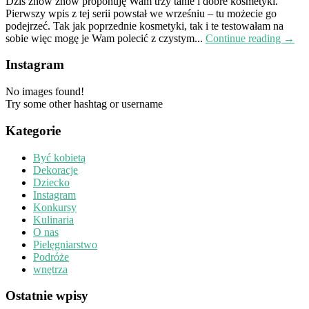
Dziś znów znów proponuję Wam trzy tanie i dobre kosmetyki.
Pierwszy wpis z tej serii powstał we wrześniu – tu możecie go
podejrzeć. Tak jak poprzednie kosmetyki, tak i te testowałam na
sobie więc mogę je Wam polecić z czystym...
Continue reading →
Instagram
No images found!
Try some other hashtag or username
Kategorie
Być kobietą
Dekoracje
Dziecko
Instagram
Konkursy
Kulinaria
O nas
Pielęgniarstwo
Podróże
wnętrza
Ostatnie wpisy