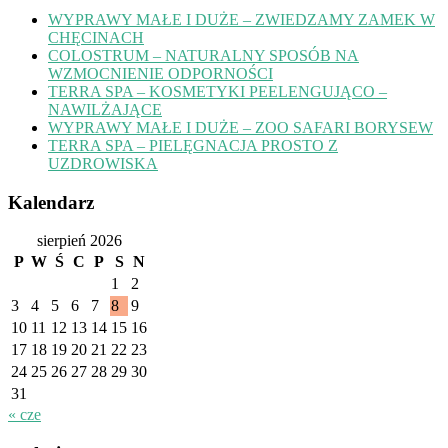
WYPRAWY MAŁE I DUŻE – ZWIEDZAMY ZAMEK W
CHĘCINACH
COLOSTRUM – NATURALNY SPOSÓB NA
WZMOCNIENIE ODPORNOŚCI
TERRA SPA – KOSMETYKI PEELENGUJĄCO –
NAWILŻAJĄCE
WYPRAWY MAŁE I DUŻE – ZOO SAFARI BORYSEW
TERRA SPA – PIELĘGNACJA PROSTO Z
UZDROWISKA
Kalendarz
sierpień 2026
P
W
Ś
C
P
S
N
1
2
3
4
5
6
7
8
9
10
11
12
13
14
15
16
17
18
19
20
21
22
23
24
25
26
27
28
29
30
31
« cze