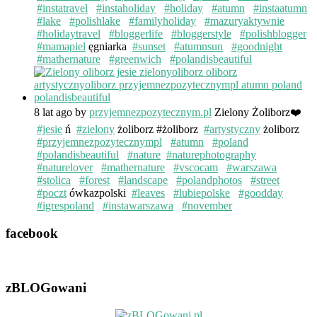
#instatravel
#instaholiday
#holiday
#atumn
#instaatumn
#lake
#polishlake
#familyholiday
#mazuryaktywnie
#holidaytravel
#bloggerlife
#bloggerstyle
#polishblogger
#mamapiel
ęgniarka
#sunset
#atumnsun
#goodnight
#mathernature
#greenwich
#polandisbeautiful
8 lat ago
by
przyjemnezpozytecznym.pl
Zielony Żoliborz❤️
#jesie
ń
#zielony
żoliborz #żoliborz
#artystyczny
żoliborz
#przyjemnezpozytecznympl
#atumn
#poland
#polandisbeautiful
#nature
#naturephotography
#naturelover
#mathernature
#vscocam
#warszawa
#stolica
#forest
#landscape
#polandphotos
#street
#poczt
ówkazpolski
#leaves
#lubiepolske
#goodday
#igrespoland
#instawarszawa
#november
facebook
zBLOGowani