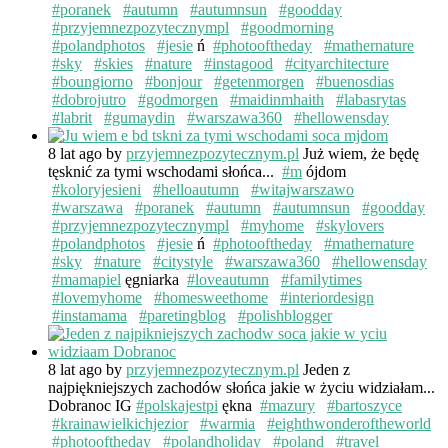
#poranek
#autumn
#autumnsun
#goodday
#przyjemnezpozytecznympl
#goodmorning
#polandphotos
#jesie
ń
#photooftheday
#mathernature
#sky
#skies
#nature
#instagood
#cityarchitecture
#boungiorno
#bonjour
#getenmorgen
#buenosdias
#dobrojutro
#godmorgen
#maidinmhaith
#labasrytas
#labrit
#gumaydin
#warszawa360
#hellowensday
8 lat ago
by
przyjemnezpozytecznym.pl
Już wiem, że będę
tęsknić za tymi wschodami słońca...
#m
ójdom
#koloryjesieni
#helloautumn
#witajwarszawo
#warszawa
#poranek
#autumn
#autumnsun
#goodday
#przyjemnezpozytecznympl
#myhome
#skylovers
#polandphotos
#jesie
ń
#photooftheday
#mathernature
#sky
#nature
#citystyle
#warszawa360
#hellowensday
#mamapiel
ęgniarka
#loveautumn
#familytimes
#lovemyhome
#homesweethome
#interiordesign
#instamama
#paretingblog
#polishblogger
8 lat ago
by
przyjemnezpozytecznym.pl
Jeden z
najpiękniejszych zachodów słońca jakie w życiu widziałam...
Dobranoc IG
#polskajestpi
ękna
#mazury
#bartoszyce
#krainawielkichjezior
#warmia
#eighthwonderoftheworld
#photooftheday
#polandholiday
#poland
#travel