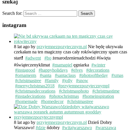
szukaj
Search for:
instagram
8 lat ago
by
przyjemnezpozytecznym.pl
Nie będę ukrywała
czekałam na ten magiczny czas cały rokświąteczny spam czas
start❗️
#adwent
#bo
żenarodzenienadchodzi #święta
#świąteczenyklimat
#mamapiel
ęgniarka
#winter
#instagood
#happyholidays
#elves
#decorations
#ornaments
#santa
#santaclaus
#photooftheday
#xmas
#christmastree
#family
#jolly
#snow
#merrychristmas2018
#przyjemnezpozytecznympl
#christmasdecorations
#christmasphoto
#christmastime
#instadecirations
#photochristmas
#homeinspiration
#homemade
#homedecor
#christmastree
8 lat ago
by
przyjemnezpozytecznym.pl
Dzień Dobry
Warszawo!
#dzie
ńdobry
#witajwarszawo
#warszawa