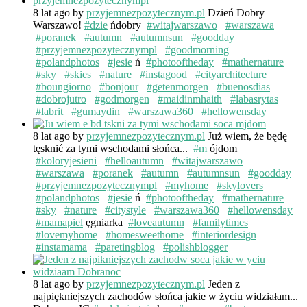
8 lat ago
by
przyjemnezpozytecznym.pl
Dzień Dobry
Warszawo!
#dzie
ńdobry
#witajwarszawo
#warszawa
#poranek
#autumn
#autumnsun
#goodday
#przyjemnezpozytecznympl
#goodmorning
#polandphotos
#jesie
ń
#photooftheday
#mathernature
#sky
#skies
#nature
#instagood
#cityarchitecture
#boungiorno
#bonjour
#getenmorgen
#buenosdias
#dobrojutro
#godmorgen
#maidinmhaith
#labasrytas
#labrit
#gumaydin
#warszawa360
#hellowensday
8 lat ago
by
przyjemnezpozytecznym.pl
Już wiem, że będę
tęsknić za tymi wschodami słońca...
#m
ójdom
#koloryjesieni
#helloautumn
#witajwarszawo
#warszawa
#poranek
#autumn
#autumnsun
#goodday
#przyjemnezpozytecznympl
#myhome
#skylovers
#polandphotos
#jesie
ń
#photooftheday
#mathernature
#sky
#nature
#citystyle
#warszawa360
#hellowensday
#mamapiel
ęgniarka
#loveautumn
#familytimes
#lovemyhome
#homesweethome
#interiordesign
#instamama
#paretingblog
#polishblogger
8 lat ago
by
przyjemnezpozytecznym.pl
Jeden z
najpiękniejszych zachodów słońca jakie w życiu widziałam...