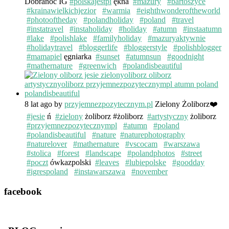
Dobranoc IG
#polskajestpi
ękna
#mazury
#bartoszyce
#krainawielkichjezior
#warmia
#eighthwonderoftheworld
#photooftheday
#polandholiday
#poland
#travel
#instatravel
#instaholiday
#holiday
#atumn
#instaatumn
#lake
#polishlake
#familyholiday
#mazuryaktywnie
#holidaytravel
#bloggerlife
#bloggerstyle
#polishblogger
#mamapiel
ęgniarka
#sunset
#atumnsun
#goodnight
#mathernature
#greenwich
#polandisbeautiful
8 lat ago
by
przyjemnezpozytecznym.pl
Zielony Żoliborz❤️
#jesie
ń
#zielony
żoliborz #żoliborz
#artystyczny
żoliborz
#przyjemnezpozytecznympl
#atumn
#poland
#polandisbeautiful
#nature
#naturephotography
#naturelover
#mathernature
#vscocam
#warszawa
#stolica
#forest
#landscape
#polandphotos
#street
#poczt
ówkazpolski
#leaves
#lubiepolske
#goodday
#igrespoland
#instawarszawa
#november
facebook