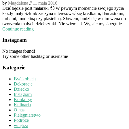
by
Magdalena
//
11 maja 2016
Dziś będzie post malarski 🙂 W pewnym momencie swojego życia
każdy mały Szkrab zaczyna interesować się kredkami, flamastrami,
farbami, modeliną czy plasteliną. Słowem, budzi się w nim wena do
tworzenia małych dzieł sztuki. Nie wiem jak Wy, ale my skrzętnie...
Continue reading →
Instagram
No images found!
Try some other hashtag or username
Kategorie
Być kobietą
Dekoracje
Dziecko
Instagram
Konkursy
Kulinaria
O nas
Pielęgniarstwo
Podróże
wnętrza