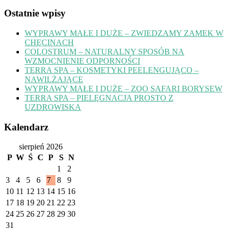
Ostatnie wpisy
WYPRAWY MAŁE I DUŻE – ZWIEDZAMY ZAMEK W
CHĘCINACH
COLOSTRUM – NATURALNY SPOSÓB NA
WZMOCNIENIE ODPORNOŚCI
TERRA SPA – KOSMETYKI PEELENGUJĄCO –
NAWILŻAJĄCE
WYPRAWY MAŁE I DUŻE – ZOO SAFARI BORYSEW
TERRA SPA – PIELĘGNACJA PROSTO Z
UZDROWISKA
Kalendarz
sierpień 2026
P
W
Ś
C
P
S
N
1
2
3
4
5
6
7
8
9
10
11
12
13
14
15
16
17
18
19
20
21
22
23
24
25
26
27
28
29
30
31