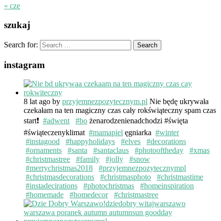
« cze
szukaj
Search for:
instagram
8 lat ago
by
przyjemnezpozytecznym.pl
Nie będę ukrywała
czekałam na ten magiczny czas cały rokświąteczny spam czas
start❗️
#adwent
#bo
żenarodzenienadchodzi #święta
#świąteczenyklimat
#mamapiel
ęgniarka
#winter
#instagood
#happyholidays
#elves
#decorations
#ornaments
#santa
#santaclaus
#photooftheday
#xmas
#christmastree
#family
#jolly
#snow
#merrychristmas2018
#przyjemnezpozytecznympl
#christmasdecorations
#christmasphoto
#christmastime
#instadecirations
#photochristmas
#homeinspiration
#homemade
#homedecor
#christmastree