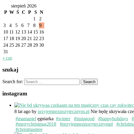
sierpień 2026
P
W
Ś
C
P
S
N
1
2
3
4
5
6
7
8
9
10
11
12
13
14
15
16
17
18
19
20
21
22
23
24
25
26
27
28
29
30
31
« cze
szukaj
Search for:
instagram
8 lat ago
by
przyjemnezpozytecznym.pl
Nie będę ukrywała cze
#mamapiel
ęgniarka
#winter
#instagood
#happyholidays
#
#merrychristmas2018
#przyjemnezpozytecznympl
#christm
#christmastree