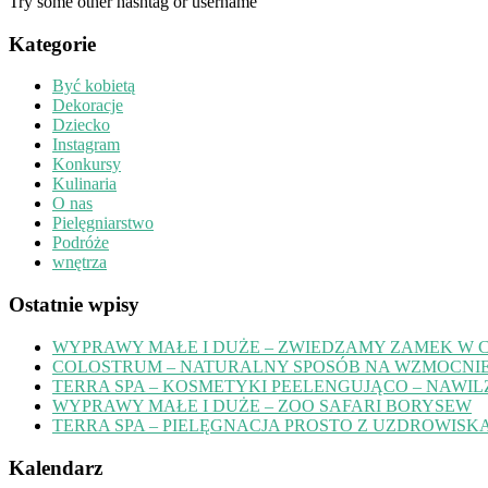
Try some other hashtag or username
Kategorie
Być kobietą
Dekoracje
Dziecko
Instagram
Konkursy
Kulinaria
O nas
Pielęgniarstwo
Podróże
wnętrza
Ostatnie wpisy
WYPRAWY MAŁE I DUŻE – ZWIEDZAMY ZAMEK W 
COLOSTRUM – NATURALNY SPOSÓB NA WZMOCNIE
TERRA SPA – KOSMETYKI PEELENGUJĄCO – NAWIL
WYPRAWY MAŁE I DUŻE – ZOO SAFARI BORYSEW
TERRA SPA – PIELĘGNACJA PROSTO Z UZDROWISK
Kalendarz