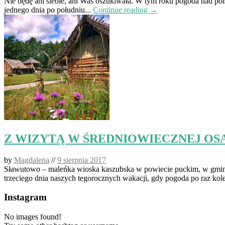
Nie będę ani siebie, ani Was oszukiwała. W tym roku pogoda nad pol
jednego dnia po południu...
Continue reading →
Z WIZYTĄ W ŚREDNIOWIECZNEJ OS
by
Magdalena
//
9 sierpnia 2017
Sławutowo – maleńka wioska kaszubska w powiecie puckim, w gminie
trzeciego dnia naszych tegorocznych wakacji, gdy pogoda po raz kole
Instagram
No images found!