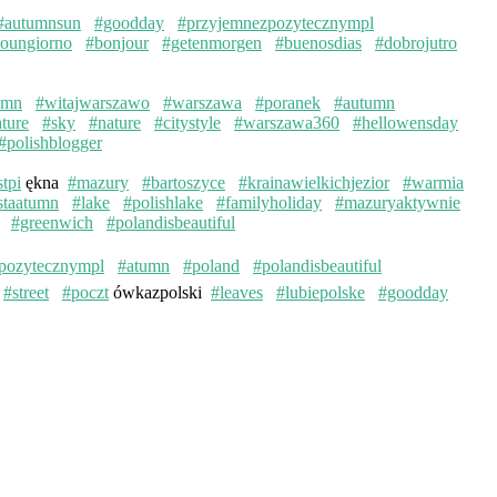
#autumnsun
#goodday
#przyjemnezpozytecznympl
oungiorno
#bonjour
#getenmorgen
#buenosdias
#dobrojutro
umn
#witajwarszawo
#warszawa
#poranek
#autumn
ture
#sky
#nature
#citystyle
#warszawa360
#hellowensday
#polishblogger
stpi
ękna
#mazury
#bartoszyce
#krainawielkichjezior
#warmia
staatumn
#lake
#polishlake
#familyholiday
#mazuryaktywnie
#greenwich
#polandisbeautiful
pozytecznympl
#atumn
#poland
#polandisbeautiful
#street
#poczt
ówkazpolski
#leaves
#lubiepolske
#goodday