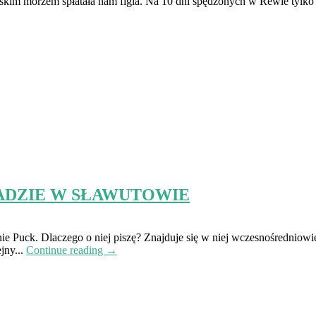
skim morzem spłatała nam figla. Na 10 dni spędzonych w Rewie tylko 
ADZIE W SŁAWUTOWIE
 Puck. Dlaczego o niej piszę? Znajduje się w niej wczesnośredniowi
jny...
Continue reading →