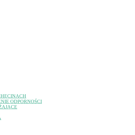
CHĘCINACH
NIE ODPORNOŚCI
ŻAJĄCE
A