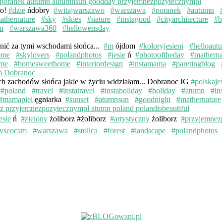
wo!
#dzie
ńdobry
#witajwarszawo
#warszawa
#poranek
#autumn
athernature
#sky
#skies
#nature
#instagood
#cityarchitecture
#b
n
#warszawa360
#hellowensday
knić za tymi wschodami słońca...
#m
ójdom
#koloryjesieni
#helloaut
ome
#skylovers
#polandphotos
#jesie
ń
#photooftheday
#matherna
me
#homesweethome
#interiordesign
#instamama
#paretingblog
ych zachodów słońca jakie w życiu widziałam... Dobranoc IG
#polskaje
#poland
#travel
#instatravel
#instaholiday
#holiday
#atumn
#in
#mamapiel
ęgniarka
#sunset
#atumnsun
#goodnight
#mathernature
esie
ń
#zielony
żoliborz #żoliborz
#artystyczny
żoliborz
#przyjemnez
vscocam
#warszawa
#stolica
#forest
#landscape
#polandphotos