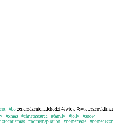
ent
#bo
żenarodzenienadchodzi #święta #świąteczenyklimat
ay
#xmas
#christmastree
#family
#jolly
#snow
hotochristmas
#homeinspiration
#homemade
#homedecor