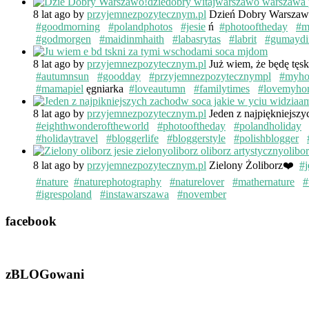
8 lat ago
by
przyjemnezpozytecznym.pl
Dzień Dobry Warsza
#goodmorning
#polandphotos
#jesie
ń
#photooftheday
#m
#godmorgen
#maidinmhaith
#labasrytas
#labrit
#gumaydi
8 lat ago
by
przyjemnezpozytecznym.pl
Już wiem, że będę tęs
#autumnsun
#goodday
#przyjemnezpozytecznympl
#myh
#mamapiel
ęgniarka
#loveautumn
#familytimes
#lovemyho
8 lat ago
by
przyjemnezpozytecznym.pl
Jeden z najpiękniejsz
#eighthwonderoftheworld
#photooftheday
#polandholiday
#holidaytravel
#bloggerlife
#bloggerstyle
#polishblogger
8 lat ago
by
przyjemnezpozytecznym.pl
Zielony Żoliborz❤️
#j
#nature
#naturephotography
#naturelover
#mathernature
#
#igrespoland
#instawarszawa
#november
facebook
zBLOGowani