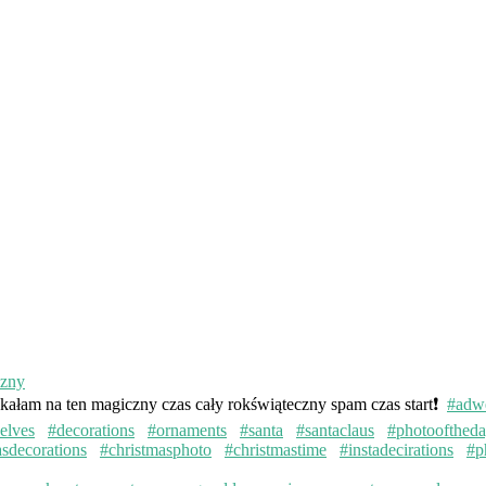
kałam na ten magiczny czas cały rokświąteczny spam czas start❗️
#adw
elves
#decorations
#ornaments
#santa
#santaclaus
#photoofthed
asdecorations
#christmasphoto
#christmastime
#instadecirations
#p