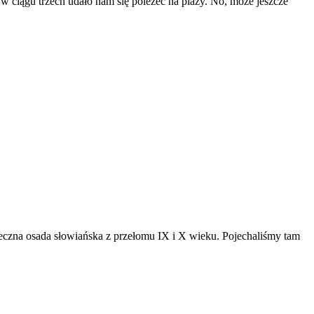
w ciągu trzech udało nam się poleżeć na plaży. No, może jeszcze
eczna osada słowiańska z przełomu IX i X wieku. Pojechaliśmy tam