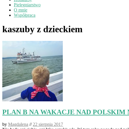
Pielęgniarstwo
O mnie
Współpraca
kaszuby z dzieckiem
PLAN B NA WAKACJE NAD POLSKIM MORZEM 
by
Magdalena
//
22 sierpnia 2017