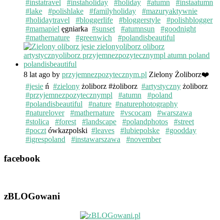
#instatravel
#instaholiday
#holiday
#atumn
#instaatumn
#lake
#polishlake
#familyholiday
#mazuryaktywnie
#holidaytravel
#bloggerlife
#bloggerstyle
#polishblogger
#mamapiel
ęgniarka
#sunset
#atumnsun
#goodnight
#mathernature
#greenwich
#polandisbeautiful
8 lat ago
by
przyjemnezpozytecznym.pl
Zielony Żoliborz❤️
#jesie
ń
#zielony
żoliborz #żoliborz
#artystyczny
żoliborz
#przyjemnezpozytecznympl
#atumn
#poland
#polandisbeautiful
#nature
#naturephotography
#naturelover
#mathernature
#vscocam
#warszawa
#stolica
#forest
#landscape
#polandphotos
#street
#poczt
ówkazpolski
#leaves
#lubiepolske
#goodday
#igrespoland
#instawarszawa
#november
facebook
zBLOGowani