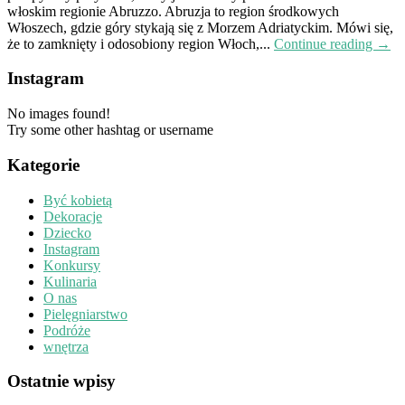
włoskim regionie Abruzzo. Abruzja to region środkowych
Włoszech, gdzie góry stykają się z Morzem Adriatyckim. Mówi się,
że to zamknięty i odosobiony region Włoch,...
Continue reading →
Instagram
No images found!
Try some other hashtag or username
Kategorie
Być kobietą
Dekoracje
Dziecko
Instagram
Konkursy
Kulinaria
O nas
Pielęgniarstwo
Podróże
wnętrza
Ostatnie wpisy