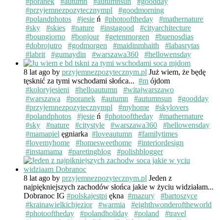
#poranek
#autumn
#autumnsun
#goodday
#przyjemnezpozytecznympl
#goodmorning
#polandphotos
#jesie
ń
#photooftheday
#mathernature
#sky
#skies
#nature
#instagood
#cityarchitecture
#boungiorno
#bonjour
#getenmorgen
#buenosdias
#dobrojutro
#godmorgen
#maidinmhaith
#labasrytas
#labrit
#gumaydin
#warszawa360
#hellowensday
8 lat ago
by
przyjemnezpozytecznym.pl
Już wiem, że będę
tęsknić za tymi wschodami słońca...
#m
ójdom
#koloryjesieni
#helloautumn
#witajwarszawo
#warszawa
#poranek
#autumn
#autumnsun
#goodday
#przyjemnezpozytecznympl
#myhome
#skylovers
#polandphotos
#jesie
ń
#photooftheday
#mathernature
#sky
#nature
#citystyle
#warszawa360
#hellowensday
#mamapiel
ęgniarka
#loveautumn
#familytimes
#lovemyhome
#homesweethome
#interiordesign
#instamama
#paretingblog
#polishblogger
8 lat ago
by
przyjemnezpozytecznym.pl
Jeden z
najpiękniejszych zachodów słońca jakie w życiu widziałam...
Dobranoc IG
#polskajestpi
ękna
#mazury
#bartoszyce
#krainawielkichjezior
#warmia
#eighthwonderoftheworld
#photooftheday
#polandholiday
#poland
#travel