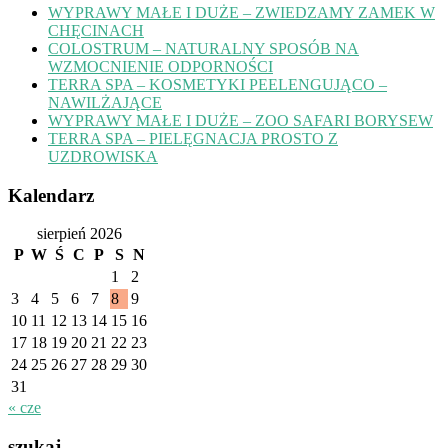
WYPRAWY MAŁE I DUŻE – ZWIEDZAMY ZAMEK W
CHĘCINACH
COLOSTRUM – NATURALNY SPOSÓB NA
WZMOCNIENIE ODPORNOŚCI
TERRA SPA – KOSMETYKI PEELENGUJĄCO –
NAWILŻAJĄCE
WYPRAWY MAŁE I DUŻE – ZOO SAFARI BORYSEW
TERRA SPA – PIELĘGNACJA PROSTO Z
UZDROWISKA
Kalendarz
sierpień 2026
P
W
Ś
C
P
S
N
1
2
3
4
5
6
7
8
9
10
11
12
13
14
15
16
17
18
19
20
21
22
23
24
25
26
27
28
29
30
31
« cze
szukaj