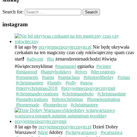
Search for:
instagram
8 lat ago
by
przyjemnezpozytecznym.pl
Nie będę ukrywała
czekałam na ten magiczny czas cały rokświąteczny spam czas
start❗️
#adwent
#bo
żenarodzenienadchodzi #święta
#świąteczenyklimat
#mamapiel
ęgniarka
#winter
#instagood
#happyholidays
#elves
#decorations
#ornaments
#santa
#santaclaus
#photooftheday
#xmas
#christmastree
#family
#jolly
#snow
#merrychristmas2018
#przyjemnezpozytecznympl
#christmasdecorations
#christmasphoto
#christmastime
#instadecirations
#photochristmas
#homeinspiration
#homemade
#homedecor
#christmastree
8 lat ago
by
przyjemnezpozytecznym.pl
Dzień Dobry
Warszawo!
#dzie
ńdobry
#witajwarszawo
#warszawa