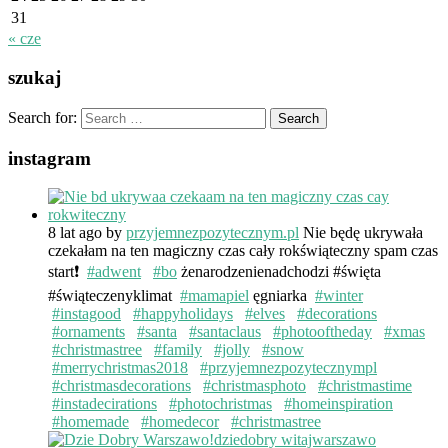
31
« cze
szukaj
Search for:
instagram
8 lat ago
by
przyjemnezpozytecznym.pl
Nie będę ukrywała
czekałam na ten magiczny czas cały rokświąteczny spam czas
start❗️
#adwent
#bo
żenarodzenienadchodzi #święta
#świąteczenyklimat
#mamapiel
ęgniarka
#winter
#instagood
#happyholidays
#elves
#decorations
#ornaments
#santa
#santaclaus
#photooftheday
#xmas
#christmastree
#family
#jolly
#snow
#merrychristmas2018
#przyjemnezpozytecznympl
#christmasdecorations
#christmasphoto
#christmastime
#instadecirations
#photochristmas
#homeinspiration
#homemade
#homedecor
#christmastree