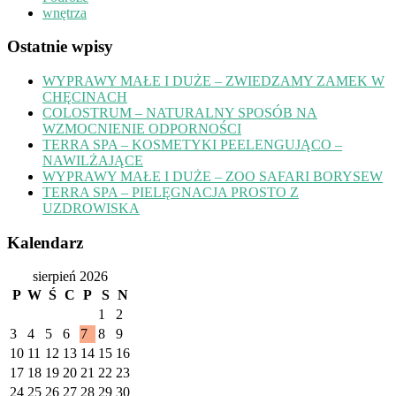
wnętrza
Ostatnie wpisy
WYPRAWY MAŁE I DUŻE – ZWIEDZAMY ZAMEK W
CHĘCINACH
COLOSTRUM – NATURALNY SPOSÓB NA
WZMOCNIENIE ODPORNOŚCI
TERRA SPA – KOSMETYKI PEELENGUJĄCO –
NAWILŻAJĄCE
WYPRAWY MAŁE I DUŻE – ZOO SAFARI BORYSEW
TERRA SPA – PIELĘGNACJA PROSTO Z
UZDROWISKA
Kalendarz
sierpień 2026
P
W
Ś
C
P
S
N
1
2
3
4
5
6
7
8
9
10
11
12
13
14
15
16
17
18
19
20
21
22
23
24
25
26
27
28
29
30