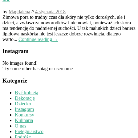
by
Magdalena
//
4 stycznia 2018
Zimowa pora to trudny czas dla skóry nie tylko dorosłych, ale i
dzieci, a zwłaszcza noworodków i niemowląt, ponieważ ich skóra
ma tendencję do nadmiernej suchości. U tak malutkich dzieci bariera
lipidowa naskórka nie jest jeszcze dobrze rozwinięta, dlatego
warto...
Continue reading →
Instagram
No images found!
Try some other hashtag or username
Kategorie
Być kobietą
Dekoracje
Dziecko
Instagram
Konkursy
Kulinaria
O nas
Pielęgniarstwo
Podróże