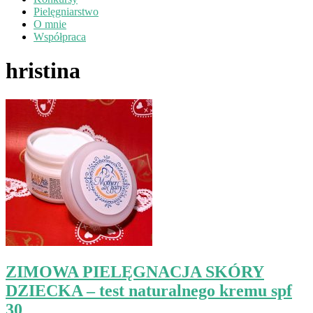
Pielęgniarstwo
O mnie
Współpraca
hristina
ZIMOWA PIELĘGNACJA SKÓRY
DZIECKA – test naturalnego kremu spf
30