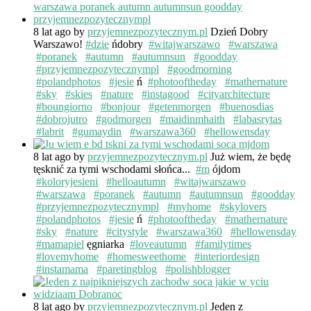
8 lat ago
by
przyjemnezpozytecznym.pl
Dzień Dobry
Warszawo!
#dzie
ńdobry
#witajwarszawo
#warszawa
#poranek
#autumn
#autumnsun
#goodday
#przyjemnezpozytecznympl
#goodmorning
#polandphotos
#jesie
ń
#photooftheday
#mathernature
#sky
#skies
#nature
#instagood
#cityarchitecture
#boungiorno
#bonjour
#getenmorgen
#buenosdias
#dobrojutro
#godmorgen
#maidinmhaith
#labasrytas
#labrit
#gumaydin
#warszawa360
#hellowensday
8 lat ago
by
przyjemnezpozytecznym.pl
Już wiem, że będę
tęsknić za tymi wschodami słońca...
#m
ójdom
#koloryjesieni
#helloautumn
#witajwarszawo
#warszawa
#poranek
#autumn
#autumnsun
#goodday
#przyjemnezpozytecznympl
#myhome
#skylovers
#polandphotos
#jesie
ń
#photooftheday
#mathernature
#sky
#nature
#citystyle
#warszawa360
#hellowensday
#mamapiel
ęgniarka
#loveautumn
#familytimes
#lovemyhome
#homesweethome
#interiordesign
#instamama
#paretingblog
#polishblogger
8 lat ago
by
przyjemnezpozytecznym.pl
Jeden z