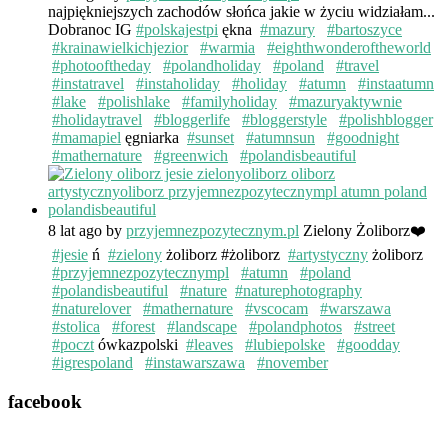
najpiękniejszych zachodów słońca jakie w życiu widziałam...
Dobranoc IG
#polskajestpi
ękna
#mazury
#bartoszyce
#krainawielkichjezior
#warmia
#eighthwonderoftheworld
#photooftheday
#polandholiday
#poland
#travel
#instatravel
#instaholiday
#holiday
#atumn
#instaatumn
#lake
#polishlake
#familyholiday
#mazuryaktywnie
#holidaytravel
#bloggerlife
#bloggerstyle
#polishblogger
#mamapiel
ęgniarka
#sunset
#atumnsun
#goodnight
#mathernature
#greenwich
#polandisbeautiful
8 lat ago
by
przyjemnezpozytecznym.pl
Zielony Żoliborz❤️
#jesie
ń
#zielony
żoliborz #żoliborz
#artystyczny
żoliborz
#przyjemnezpozytecznympl
#atumn
#poland
#polandisbeautiful
#nature
#naturephotography
#naturelover
#mathernature
#vscocam
#warszawa
#stolica
#forest
#landscape
#polandphotos
#street
#poczt
ówkazpolski
#leaves
#lubiepolske
#goodday
#igrespoland
#instawarszawa
#november
facebook