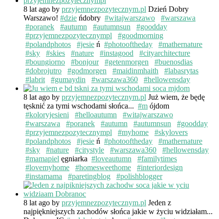
8 lat ago
by
przyjemnezpozytecznym.pl
Dzień Dobry
Warszawo!
#dzie
ńdobry
#witajwarszawo
#warszawa
#poranek
#autumn
#autumnsun
#goodday
#przyjemnezpozytecznympl
#goodmorning
#polandphotos
#jesie
ń
#photooftheday
#mathernature
#sky
#skies
#nature
#instagood
#cityarchitecture
#boungiorno
#bonjour
#getenmorgen
#buenosdias
#dobrojutro
#godmorgen
#maidinmhaith
#labasrytas
#labrit
#gumaydin
#warszawa360
#hellowensday
8 lat ago
by
przyjemnezpozytecznym.pl
Już wiem, że będę
tęsknić za tymi wschodami słońca...
#m
ójdom
#koloryjesieni
#helloautumn
#witajwarszawo
#warszawa
#poranek
#autumn
#autumnsun
#goodday
#przyjemnezpozytecznympl
#myhome
#skylovers
#polandphotos
#jesie
ń
#photooftheday
#mathernature
#sky
#nature
#citystyle
#warszawa360
#hellowensday
#mamapiel
ęgniarka
#loveautumn
#familytimes
#lovemyhome
#homesweethome
#interiordesign
#instamama
#paretingblog
#polishblogger
8 lat ago
by
przyjemnezpozytecznym.pl
Jeden z
najpiękniejszych zachodów słońca jakie w życiu widziałam...