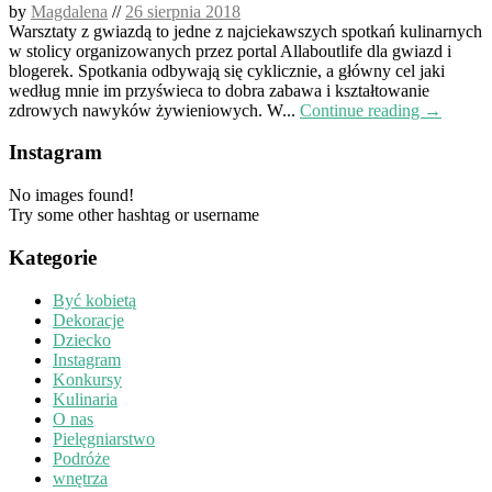
by
Magdalena
//
26 sierpnia 2018
Warsztaty z gwiazdą to jedne z najciekawszych spotkań kulinarnych
w stolicy organizowanych przez portal Allaboutlife dla gwiazd i
blogerek. Spotkania odbywają się cyklicznie, a główny cel jaki
według mnie im przyświeca to dobra zabawa i kształtowanie
zdrowych nawyków żywieniowych. W...
Continue reading →
Instagram
No images found!
Try some other hashtag or username
Kategorie
Być kobietą
Dekoracje
Dziecko
Instagram
Konkursy
Kulinaria
O nas
Pielęgniarstwo
Podróże
wnętrza