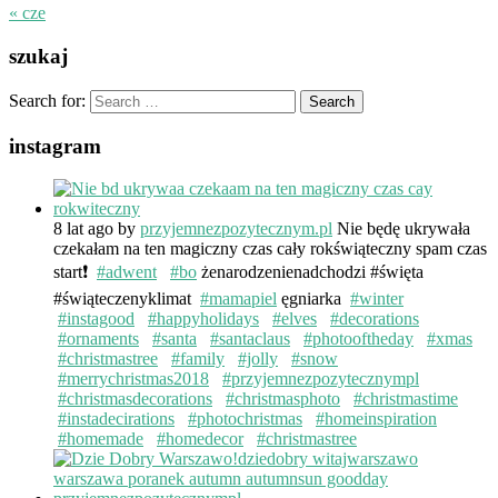
« cze
szukaj
Search for:
instagram
8 lat ago
by
przyjemnezpozytecznym.pl
Nie będę ukrywała
czekałam na ten magiczny czas cały rokświąteczny spam czas
start❗️
#adwent
#bo
żenarodzenienadchodzi #święta
#świąteczenyklimat
#mamapiel
ęgniarka
#winter
#instagood
#happyholidays
#elves
#decorations
#ornaments
#santa
#santaclaus
#photooftheday
#xmas
#christmastree
#family
#jolly
#snow
#merrychristmas2018
#przyjemnezpozytecznympl
#christmasdecorations
#christmasphoto
#christmastime
#instadecirations
#photochristmas
#homeinspiration
#homemade
#homedecor
#christmastree