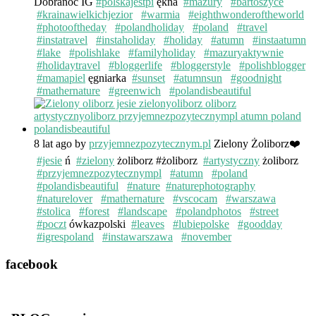
Dobranoc IG
#polskajestpi
ękna
#mazury
#bartoszyce
#krainawielkichjezior
#warmia
#eighthwonderoftheworld
#photooftheday
#polandholiday
#poland
#travel
#instatravel
#instaholiday
#holiday
#atumn
#instaatumn
#lake
#polishlake
#familyholiday
#mazuryaktywnie
#holidaytravel
#bloggerlife
#bloggerstyle
#polishblogger
#mamapiel
ęgniarka
#sunset
#atumnsun
#goodnight
#mathernature
#greenwich
#polandisbeautiful
8 lat ago
by
przyjemnezpozytecznym.pl
Zielony Żoliborz❤️
#jesie
ń
#zielony
żoliborz #żoliborz
#artystyczny
żoliborz
#przyjemnezpozytecznympl
#atumn
#poland
#polandisbeautiful
#nature
#naturephotography
#naturelover
#mathernature
#vscocam
#warszawa
#stolica
#forest
#landscape
#polandphotos
#street
#poczt
ówkazpolski
#leaves
#lubiepolske
#goodday
#igrespoland
#instawarszawa
#november
facebook