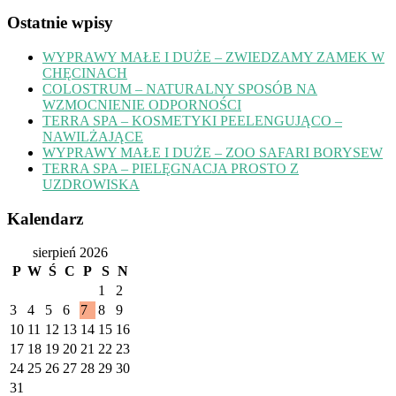
Ostatnie wpisy
WYPRAWY MAŁE I DUŻE – ZWIEDZAMY ZAMEK W
CHĘCINACH
COLOSTRUM – NATURALNY SPOSÓB NA
WZMOCNIENIE ODPORNOŚCI
TERRA SPA – KOSMETYKI PEELENGUJĄCO –
NAWILŻAJĄCE
WYPRAWY MAŁE I DUŻE – ZOO SAFARI BORYSEW
TERRA SPA – PIELĘGNACJA PROSTO Z
UZDROWISKA
Kalendarz
sierpień 2026
P
W
Ś
C
P
S
N
1
2
3
4
5
6
7
8
9
10
11
12
13
14
15
16
17
18
19
20
21
22
23
24
25
26
27
28
29
30
31