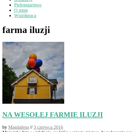
Pielęgniarstwo
O mnie
Współpraca
farma iluzji
NA WESOŁEJ FARMIE ILUZJI
by
Magdalena
//
3 czerwca 2016