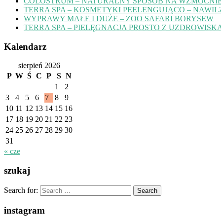
COLOSTRUM – NATURALNY SPOSÓB NA WZMOCNIE
TERRA SPA – KOSMETYKI PEELENGUJĄCO – NAWIL
WYPRAWY MAŁE I DUŻE – ZOO SAFARI BORYSEW
TERRA SPA – PIELĘGNACJA PROSTO Z UZDROWISK
Kalendarz
sierpień 2026
P
W
Ś
C
P
S
N
1
2
3
4
5
6
7
8
9
10
11
12
13
14
15
16
17
18
19
20
21
22
23
24
25
26
27
28
29
30
31
« cze
szukaj
Search for:
instagram