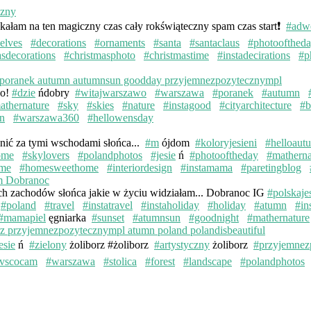
kałam na ten magiczny czas cały rokświąteczny spam czas start❗️
#adw
elves
#decorations
#ornaments
#santa
#santaclaus
#photoofthed
asdecorations
#christmasphoto
#christmastime
#instadecirations
#p
wo!
#dzie
ńdobry
#witajwarszawo
#warszawa
#poranek
#autumn
athernature
#sky
#skies
#nature
#instagood
#cityarchitecture
#b
n
#warszawa360
#hellowensday
knić za tymi wschodami słońca...
#m
ójdom
#koloryjesieni
#helloaut
ome
#skylovers
#polandphotos
#jesie
ń
#photooftheday
#matherna
me
#homesweethome
#interiordesign
#instamama
#paretingblog
ych zachodów słońca jakie w życiu widziałam... Dobranoc IG
#polskaje
#poland
#travel
#instatravel
#instaholiday
#holiday
#atumn
#in
#mamapiel
ęgniarka
#sunset
#atumnsun
#goodnight
#mathernature
esie
ń
#zielony
żoliborz #żoliborz
#artystyczny
żoliborz
#przyjemnez
vscocam
#warszawa
#stolica
#forest
#landscape
#polandphotos