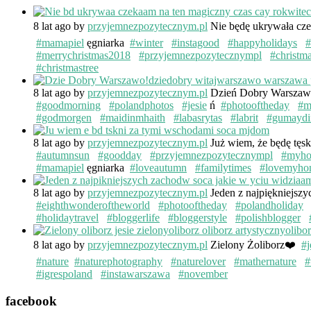
8 lat ago
by
przyjemnezpozytecznym.pl
Nie będę ukrywała cze
#mamapiel
ęgniarka
#winter
#instagood
#happyholidays
#
#merrychristmas2018
#przyjemnezpozytecznympl
#christm
#christmastree
8 lat ago
by
przyjemnezpozytecznym.pl
Dzień Dobry Warsza
#goodmorning
#polandphotos
#jesie
ń
#photooftheday
#m
#godmorgen
#maidinmhaith
#labasrytas
#labrit
#gumaydi
8 lat ago
by
przyjemnezpozytecznym.pl
Już wiem, że będę tęs
#autumnsun
#goodday
#przyjemnezpozytecznympl
#myh
#mamapiel
ęgniarka
#loveautumn
#familytimes
#lovemyho
8 lat ago
by
przyjemnezpozytecznym.pl
Jeden z najpiękniejsz
#eighthwonderoftheworld
#photooftheday
#polandholiday
#holidaytravel
#bloggerlife
#bloggerstyle
#polishblogger
8 lat ago
by
przyjemnezpozytecznym.pl
Zielony Żoliborz❤️
#j
#nature
#naturephotography
#naturelover
#mathernature
#
#igrespoland
#instawarszawa
#november
facebook