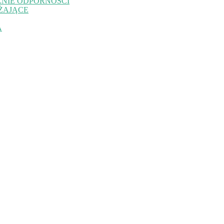
NIE ODPORNOŚCI
ŻAJĄCE
A