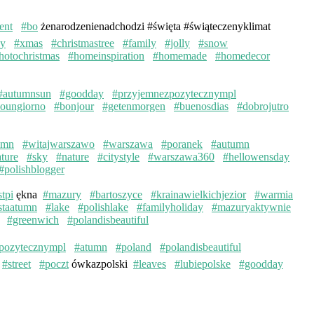
ent
#bo
żenarodzenienadchodzi #święta #świąteczenyklimat
ay
#xmas
#christmastree
#family
#jolly
#snow
hotochristmas
#homeinspiration
#homemade
#homedecor
#autumnsun
#goodday
#przyjemnezpozytecznympl
oungiorno
#bonjour
#getenmorgen
#buenosdias
#dobrojutro
umn
#witajwarszawo
#warszawa
#poranek
#autumn
ture
#sky
#nature
#citystyle
#warszawa360
#hellowensday
#polishblogger
stpi
ękna
#mazury
#bartoszyce
#krainawielkichjezior
#warmia
staatumn
#lake
#polishlake
#familyholiday
#mazuryaktywnie
#greenwich
#polandisbeautiful
pozytecznympl
#atumn
#poland
#polandisbeautiful
#street
#poczt
ówkazpolski
#leaves
#lubiepolske
#goodday