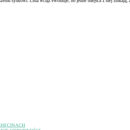
szemu synkowi. Lista wciąż ewoluuje, bo jedne miejsca z niej znikają, 
CHĘCINACH