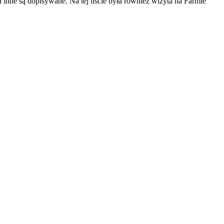
a inne są dopisywane. Na tej liście była również wizyta na Farmie