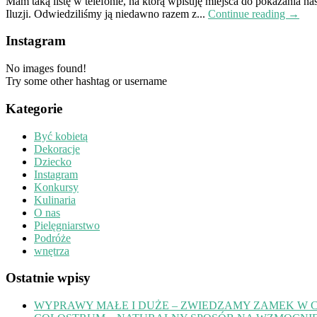
Mam taką listę w telefonie, na którą wpisuję miejsca do pokazania na
Iluzji. Odwiedziliśmy ją niedawno razem z...
Continue reading →
Instagram
No images found!
Try some other hashtag or username
Kategorie
Być kobietą
Dekoracje
Dziecko
Instagram
Konkursy
Kulinaria
O nas
Pielęgniarstwo
Podróże
wnętrza
Ostatnie wpisy
WYPRAWY MAŁE I DUŻE – ZWIEDZAMY ZAMEK W 