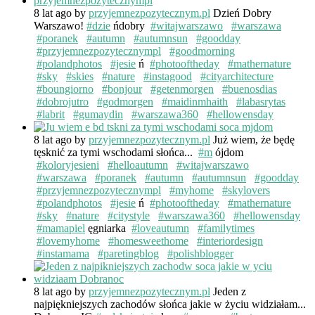
8 lat ago
by
przyjemnezpozytecznym.pl
Dzień Dobry
Warszawo!
#dzie
ńdobry
#witajwarszawo
#warszawa
#poranek
#autumn
#autumnsun
#goodday
#przyjemnezpozytecznympl
#goodmorning
#polandphotos
#jesie
ń
#photooftheday
#mathernature
#sky
#skies
#nature
#instagood
#cityarchitecture
#boungiorno
#bonjour
#getenmorgen
#buenosdias
#dobrojutro
#godmorgen
#maidinmhaith
#labasrytas
#labrit
#gumaydin
#warszawa360
#hellowensday
8 lat ago
by
przyjemnezpozytecznym.pl
Już wiem, że będę
tęsknić za tymi wschodami słońca...
#m
ójdom
#koloryjesieni
#helloautumn
#witajwarszawo
#warszawa
#poranek
#autumn
#autumnsun
#goodday
#przyjemnezpozytecznympl
#myhome
#skylovers
#polandphotos
#jesie
ń
#photooftheday
#mathernature
#sky
#nature
#citystyle
#warszawa360
#hellowensday
#mamapiel
ęgniarka
#loveautumn
#familytimes
#lovemyhome
#homesweethome
#interiordesign
#instamama
#paretingblog
#polishblogger
8 lat ago
by
przyjemnezpozytecznym.pl
Jeden z
najpiękniejszych zachodów słońca jakie w życiu widziałam...