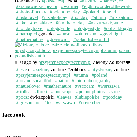
Dobranoc IG
#polskajestpi
ękna
#mazury
#bartoszyce
#krainawielkichjezior
#warmia
#eighthwonderoftheworld
#photooftheday
#polandholiday
#poland
#travel
#instatravel
#instaholiday
#holiday
#atumn
#instaatumn
#lake
#polishlake
#familyholiday
#mazuryaktywnie
#holidaytravel
#bloggerlife
#bloggerstyle
#polishblogger
#mamapiel
ęgniarka
#sunset
#atumnsun
#goodnight
#mathernature
#greenwich
#polandisbeautiful
8 lat ago
by
przyjemnezpozytecznym.pl
Zielony Żoliborz❤️
#jesie
ń
#zielony
żoliborz #żoliborz
#artystyczny
żoliborz
#przyjemnezpozytecznympl
#atumn
#poland
#polandisbeautiful
#nature
#naturephotography
#naturelover
#mathernature
#vscocam
#warszawa
#stolica
#forest
#landscape
#polandphotos
#street
#poczt
ówkazpolski
#leaves
#lubiepolske
#goodday
#igrespoland
#instawarszawa
#november
facebook