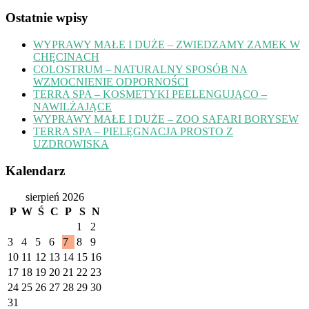
Ostatnie wpisy
WYPRAWY MAŁE I DUŻE – ZWIEDZAMY ZAMEK W
CHĘCINACH
COLOSTRUM – NATURALNY SPOSÓB NA
WZMOCNIENIE ODPORNOŚCI
TERRA SPA – KOSMETYKI PEELENGUJĄCO –
NAWILŻAJĄCE
WYPRAWY MAŁE I DUŻE – ZOO SAFARI BORYSEW
TERRA SPA – PIELĘGNACJA PROSTO Z
UZDROWISKA
Kalendarz
sierpień 2026
P
W
Ś
C
P
S
N
1
2
3
4
5
6
7
8
9
10
11
12
13
14
15
16
17
18
19
20
21
22
23
24
25
26
27
28
29
30
31