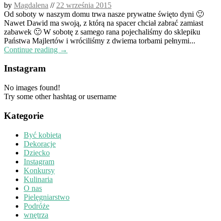
by
Magdalena
//
22 września 2015
Od soboty w naszym domu trwa nasze prywatne święto dyni 🙂
Nawet Dawid ma swoją, z którą na spacer chciał zabrać zamiast
zabawek 🙂 W sobotę z samego rana pojechaliśmy do sklepiku
Państwa Majlertów i wróciliśmy z dwiema torbami pełnymi...
Continue reading →
Instagram
No images found!
Try some other hashtag or username
Kategorie
Być kobietą
Dekoracje
Dziecko
Instagram
Konkursy
Kulinaria
O nas
Pielęgniarstwo
Podróże
wnętrza