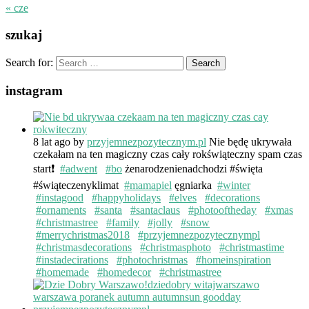
« cze
szukaj
Search for:
instagram
8 lat ago
by
przyjemnezpozytecznym.pl
Nie będę ukrywała
czekałam na ten magiczny czas cały rokświąteczny spam czas
start❗️
#adwent
#bo
żenarodzenienadchodzi #święta
#świąteczenyklimat
#mamapiel
ęgniarka
#winter
#instagood
#happyholidays
#elves
#decorations
#ornaments
#santa
#santaclaus
#photooftheday
#xmas
#christmastree
#family
#jolly
#snow
#merrychristmas2018
#przyjemnezpozytecznympl
#christmasdecorations
#christmasphoto
#christmastime
#instadecirations
#photochristmas
#homeinspiration
#homemade
#homedecor
#christmastree