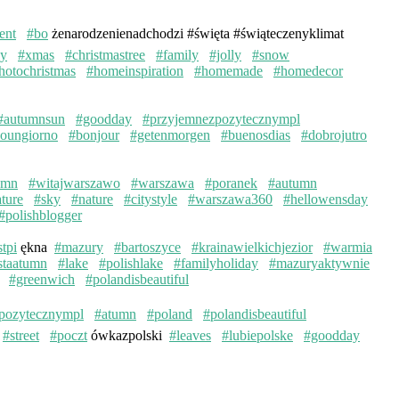
ent
#bo
żenarodzenienadchodzi #święta #świąteczenyklimat
ay
#xmas
#christmastree
#family
#jolly
#snow
hotochristmas
#homeinspiration
#homemade
#homedecor
#autumnsun
#goodday
#przyjemnezpozytecznympl
oungiorno
#bonjour
#getenmorgen
#buenosdias
#dobrojutro
umn
#witajwarszawo
#warszawa
#poranek
#autumn
ture
#sky
#nature
#citystyle
#warszawa360
#hellowensday
#polishblogger
stpi
ękna
#mazury
#bartoszyce
#krainawielkichjezior
#warmia
staatumn
#lake
#polishlake
#familyholiday
#mazuryaktywnie
#greenwich
#polandisbeautiful
pozytecznympl
#atumn
#poland
#polandisbeautiful
#street
#poczt
ówkazpolski
#leaves
#lubiepolske
#goodday