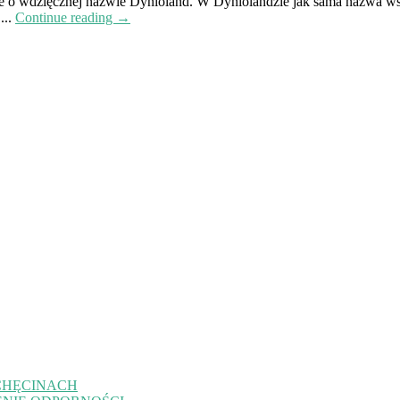
jsce o wdzięcznej nazwie Dynioland. W Dyniolandzie jak sama nazwa ws
...
Continue reading →
CHĘCINACH