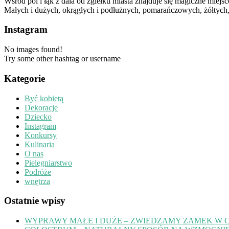
Wśród pól i łąk z dala od zgiełku miasta znajduje się magiczne mie
Małych i dużych, okrągłych i podłużnych, pomarańczowych, żółtych,
Instagram
No images found!
Try some other hashtag or username
Kategorie
Być kobietą
Dekoracje
Dziecko
Instagram
Konkursy
Kulinaria
O nas
Pielęgniarstwo
Podróże
wnętrza
Ostatnie wpisy
WYPRAWY MAŁE I DUŻE – ZWIEDZAMY ZAMEK W 