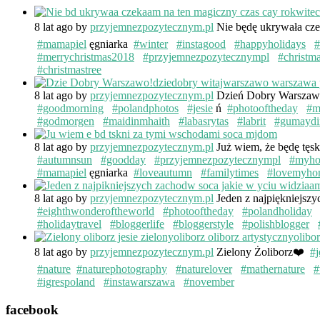
8 lat ago
by
przyjemnezpozytecznym.pl
Nie będę ukrywała cze
#mamapiel
ęgniarka
#winter
#instagood
#happyholidays
#
#merrychristmas2018
#przyjemnezpozytecznympl
#christm
#christmastree
8 lat ago
by
przyjemnezpozytecznym.pl
Dzień Dobry Warsza
#goodmorning
#polandphotos
#jesie
ń
#photooftheday
#m
#godmorgen
#maidinmhaith
#labasrytas
#labrit
#gumaydi
8 lat ago
by
przyjemnezpozytecznym.pl
Już wiem, że będę tęs
#autumnsun
#goodday
#przyjemnezpozytecznympl
#myh
#mamapiel
ęgniarka
#loveautumn
#familytimes
#lovemyho
8 lat ago
by
przyjemnezpozytecznym.pl
Jeden z najpiękniejsz
#eighthwonderoftheworld
#photooftheday
#polandholiday
#holidaytravel
#bloggerlife
#bloggerstyle
#polishblogger
8 lat ago
by
przyjemnezpozytecznym.pl
Zielony Żoliborz❤️
#j
#nature
#naturephotography
#naturelover
#mathernature
#
#igrespoland
#instawarszawa
#november
facebook