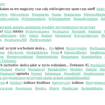
kałam na ten magiczny czas cały rokświąteczny spam czas start❗️
#adw
elves
#decorations
#ornaments
#santa
#santaclaus
#photoofthed
asdecorations
#christmasphoto
#christmastime
#instadecirations
#p
wo!
#dzie
ńdobry
#witajwarszawo
#warszawa
#poranek
#autumn
athernature
#sky
#skies
#nature
#instagood
#cityarchitecture
#b
n
#warszawa360
#hellowensday
knić za tymi wschodami słońca...
#m
ójdom
#koloryjesieni
#helloaut
ome
#skylovers
#polandphotos
#jesie
ń
#photooftheday
#matherna
me
#homesweethome
#interiordesign
#instamama
#paretingblog
ych zachodów słońca jakie w życiu widziałam... Dobranoc IG
#polskaje
#poland
#travel
#instatravel
#instaholiday
#holiday
#atumn
#in
#mamapiel
ęgniarka
#sunset
#atumnsun
#goodnight
#mathernature
esie
ń
#zielony
żoliborz #żoliborz
#artystyczny
żoliborz
#przyjemnez
vscocam
#warszawa
#stolica
#forest
#landscape
#polandphotos