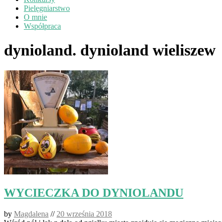
Pielęgniarstwo
O mnie
Współpraca
dynioland. dynioland wieliszew
WYCIECZKA DO DYNIOLANDU
by
Magdalena
//
20 września 2018