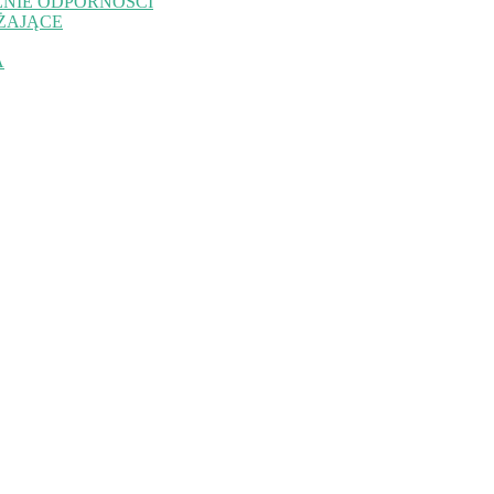
NIE ODPORNOŚCI
ŻAJĄCE
A