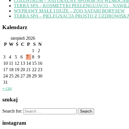
COLOSTRUM – NATURALNY SPOSÓB NA WZMOCNIE
TERRA SPA – KOSMETYKI PEELENGUJĄCO – NAWIL
WYPRAWY MAŁE I DUŻE – ZOO SAFARI BORYSEW
TERRA SPA – PIELĘGNACJA PROSTO Z UZDROWISK
Kalendarz
sierpień 2026
P
W
Ś
C
P
S
N
1
2
3
4
5
6
7
8
9
10
11
12
13
14
15
16
17
18
19
20
21
22
23
24
25
26
27
28
29
30
31
« cze
szukaj
Search for:
instagram