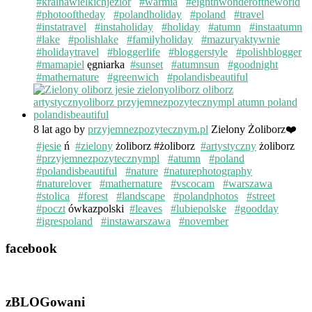
#krainawielkichjezior
#warmia
#eighthwonderoftheworld
#photooftheday
#polandholiday
#poland
#travel
#instatravel
#instaholiday
#holiday
#atumn
#instaatumn
#lake
#polishlake
#familyholiday
#mazuryaktywnie
#holidaytravel
#bloggerlife
#bloggerstyle
#polishblogger
#mamapiel
ęgniarka
#sunset
#atumnsun
#goodnight
#mathernature
#greenwich
#polandisbeautiful
8 lat ago
by
przyjemnezpozytecznym.pl
Zielony Żoliborz❤️
#jesie
ń
#zielony
żoliborz #żoliborz
#artystyczny
żoliborz
#przyjemnezpozytecznympl
#atumn
#poland
#polandisbeautiful
#nature
#naturephotography
#naturelover
#mathernature
#vscocam
#warszawa
#stolica
#forest
#landscape
#polandphotos
#street
#poczt
ówkazpolski
#leaves
#lubiepolske
#goodday
#igrespoland
#instawarszawa
#november
facebook
zBLOGowani