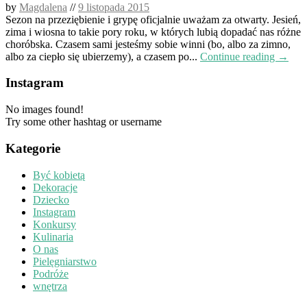
by
Magdalena
//
9 listopada 2015
Sezon na przeziębienie i grypę oficjalnie uważam za otwarty. Jesień,
zima i wiosna to takie pory roku, w których lubią dopadać nas różne
choróbska. Czasem sami jesteśmy sobie winni (bo, albo za zimno,
albo za ciepło się ubierzemy), a czasem po...
Continue reading →
Instagram
No images found!
Try some other hashtag or username
Kategorie
Być kobietą
Dekoracje
Dziecko
Instagram
Konkursy
Kulinaria
O nas
Pielęgniarstwo
Podróże
wnętrza