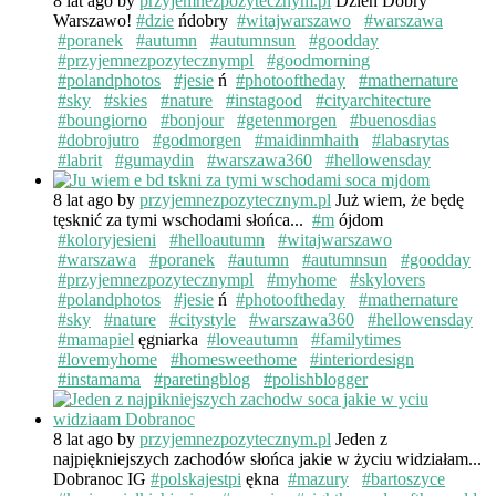
8 lat ago
by
przyjemnezpozytecznym.pl
Dzień Dobry
Warszawo!
#dzie
ńdobry
#witajwarszawo
#warszawa
#poranek
#autumn
#autumnsun
#goodday
#przyjemnezpozytecznympl
#goodmorning
#polandphotos
#jesie
ń
#photooftheday
#mathernature
#sky
#skies
#nature
#instagood
#cityarchitecture
#boungiorno
#bonjour
#getenmorgen
#buenosdias
#dobrojutro
#godmorgen
#maidinmhaith
#labasrytas
#labrit
#gumaydin
#warszawa360
#hellowensday
8 lat ago
by
przyjemnezpozytecznym.pl
Już wiem, że będę
tęsknić za tymi wschodami słońca...
#m
ójdom
#koloryjesieni
#helloautumn
#witajwarszawo
#warszawa
#poranek
#autumn
#autumnsun
#goodday
#przyjemnezpozytecznympl
#myhome
#skylovers
#polandphotos
#jesie
ń
#photooftheday
#mathernature
#sky
#nature
#citystyle
#warszawa360
#hellowensday
#mamapiel
ęgniarka
#loveautumn
#familytimes
#lovemyhome
#homesweethome
#interiordesign
#instamama
#paretingblog
#polishblogger
8 lat ago
by
przyjemnezpozytecznym.pl
Jeden z
najpiękniejszych zachodów słońca jakie w życiu widziałam...
Dobranoc IG
#polskajestpi
ękna
#mazury
#bartoszyce