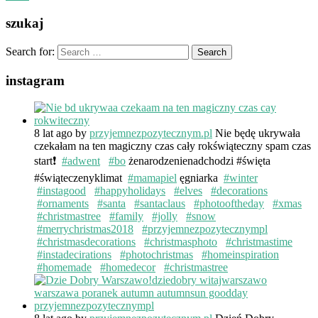
szukaj
Search for:
instagram
8 lat ago
by
przyjemnezpozytecznym.pl
Nie będę ukrywała
czekałam na ten magiczny czas cały rokświąteczny spam czas
start❗️
#adwent
#bo
żenarodzenienadchodzi #święta
#świąteczenyklimat
#mamapiel
ęgniarka
#winter
#instagood
#happyholidays
#elves
#decorations
#ornaments
#santa
#santaclaus
#photooftheday
#xmas
#christmastree
#family
#jolly
#snow
#merrychristmas2018
#przyjemnezpozytecznympl
#christmasdecorations
#christmasphoto
#christmastime
#instadecirations
#photochristmas
#homeinspiration
#homemade
#homedecor
#christmastree