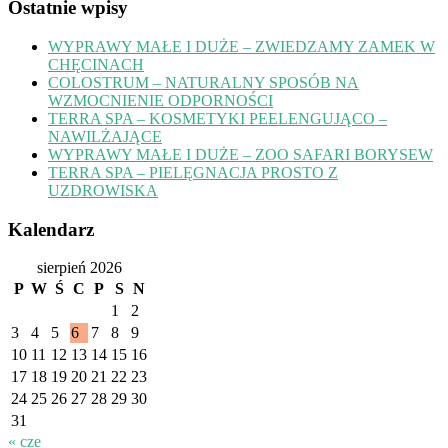
Ostatnie wpisy
WYPRAWY MAŁE I DUŻE – ZWIEDZAMY ZAMEK W
CHĘCINACH
COLOSTRUM – NATURALNY SPOSÓB NA
WZMOCNIENIE ODPORNOŚCI
TERRA SPA – KOSMETYKI PEELENGUJĄCO –
NAWILŻAJĄCE
WYPRAWY MAŁE I DUŻE – ZOO SAFARI BORYSEW
TERRA SPA – PIELĘGNACJA PROSTO Z
UZDROWISKA
Kalendarz
sierpień 2026
P
W
Ś
C
P
S
N
1
2
3
4
5
6
7
8
9
10
11
12
13
14
15
16
17
18
19
20
21
22
23
24
25
26
27
28
29
30
31
« cze