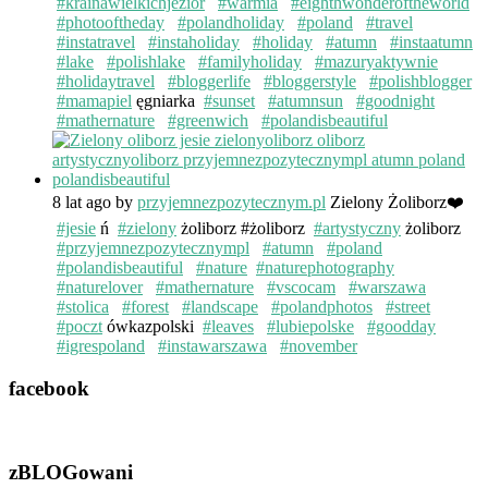
#krainawielkichjezior
#warmia
#eighthwonderoftheworld
#photooftheday
#polandholiday
#poland
#travel
#instatravel
#instaholiday
#holiday
#atumn
#instaatumn
#lake
#polishlake
#familyholiday
#mazuryaktywnie
#holidaytravel
#bloggerlife
#bloggerstyle
#polishblogger
#mamapiel
ęgniarka
#sunset
#atumnsun
#goodnight
#mathernature
#greenwich
#polandisbeautiful
8 lat ago
by
przyjemnezpozytecznym.pl
Zielony Żoliborz❤️
#jesie
ń
#zielony
żoliborz #żoliborz
#artystyczny
żoliborz
#przyjemnezpozytecznympl
#atumn
#poland
#polandisbeautiful
#nature
#naturephotography
#naturelover
#mathernature
#vscocam
#warszawa
#stolica
#forest
#landscape
#polandphotos
#street
#poczt
ówkazpolski
#leaves
#lubiepolske
#goodday
#igrespoland
#instawarszawa
#november
facebook
zBLOGowani