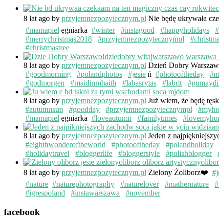
8 lat ago
by
przyjemnezpozytecznym.pl
Nie będę ukrywała cze
#mamapiel
ęgniarka
#winter
#instagood
#happyholidays
#
#merrychristmas2018
#przyjemnezpozytecznympl
#christm
#christmastree
8 lat ago
by
przyjemnezpozytecznym.pl
Dzień Dobry Warsza
#goodmorning
#polandphotos
#jesie
ń
#photooftheday
#m
#godmorgen
#maidinmhaith
#labasrytas
#labrit
#gumaydi
8 lat ago
by
przyjemnezpozytecznym.pl
Już wiem, że będę tęs
#autumnsun
#goodday
#przyjemnezpozytecznympl
#myh
#mamapiel
ęgniarka
#loveautumn
#familytimes
#lovemyho
8 lat ago
by
przyjemnezpozytecznym.pl
Jeden z najpiękniejsz
#eighthwonderoftheworld
#photooftheday
#polandholiday
#holidaytravel
#bloggerlife
#bloggerstyle
#polishblogger
8 lat ago
by
przyjemnezpozytecznym.pl
Zielony Żoliborz❤️
#j
#nature
#naturephotography
#naturelover
#mathernature
#
#igrespoland
#instawarszawa
#november
facebook