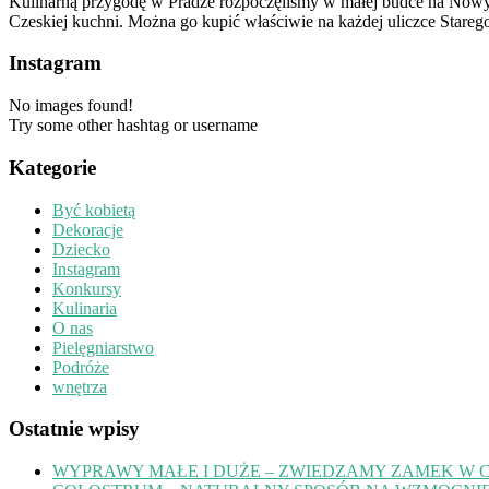
Kulinarną przygodę w Pradze rozpoczęliśmy w małej budce na Nowym Mi
Czeskiej kuchni. Można go kupić właściwie na każdej uliczce Starego
Instagram
No images found!
Try some other hashtag or username
Kategorie
Być kobietą
Dekoracje
Dziecko
Instagram
Konkursy
Kulinaria
O nas
Pielęgniarstwo
Podróże
wnętrza
Ostatnie wpisy
WYPRAWY MAŁE I DUŻE – ZWIEDZAMY ZAMEK W 