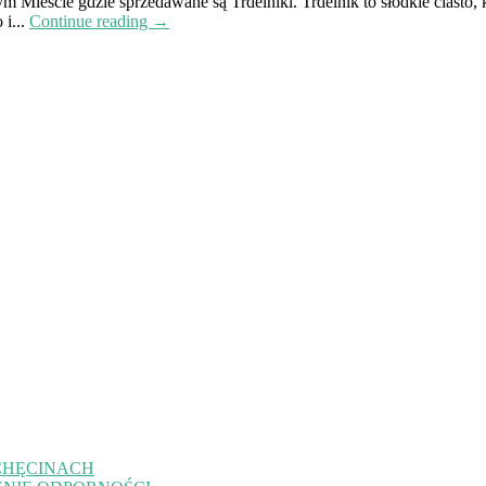
eście gdzie sprzedawane są Trdelniki. Trdelnik to słodkie ciasto, kt
 i...
Continue reading →
CHĘCINACH