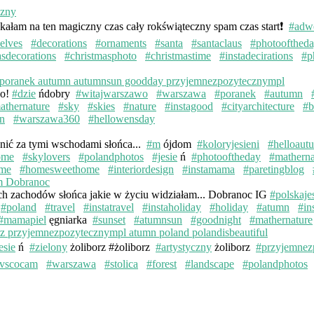
kałam na ten magiczny czas cały rokświąteczny spam czas start❗️
#adw
elves
#decorations
#ornaments
#santa
#santaclaus
#photoofthed
asdecorations
#christmasphoto
#christmastime
#instadecirations
#p
wo!
#dzie
ńdobry
#witajwarszawo
#warszawa
#poranek
#autumn
athernature
#sky
#skies
#nature
#instagood
#cityarchitecture
#b
n
#warszawa360
#hellowensday
knić za tymi wschodami słońca...
#m
ójdom
#koloryjesieni
#helloaut
ome
#skylovers
#polandphotos
#jesie
ń
#photooftheday
#matherna
me
#homesweethome
#interiordesign
#instamama
#paretingblog
ych zachodów słońca jakie w życiu widziałam... Dobranoc IG
#polskaje
#poland
#travel
#instatravel
#instaholiday
#holiday
#atumn
#in
#mamapiel
ęgniarka
#sunset
#atumnsun
#goodnight
#mathernature
esie
ń
#zielony
żoliborz #żoliborz
#artystyczny
żoliborz
#przyjemnez
vscocam
#warszawa
#stolica
#forest
#landscape
#polandphotos