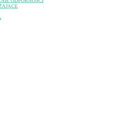
NIE ODPORNOŚCI
ŻAJĄCE
A