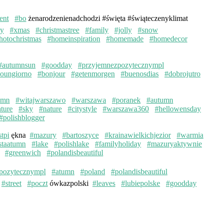
ent
#bo
żenarodzenienadchodzi #święta #świąteczenyklimat
ay
#xmas
#christmastree
#family
#jolly
#snow
hotochristmas
#homeinspiration
#homemade
#homedecor
#autumnsun
#goodday
#przyjemnezpozytecznympl
oungiorno
#bonjour
#getenmorgen
#buenosdias
#dobrojutro
umn
#witajwarszawo
#warszawa
#poranek
#autumn
ture
#sky
#nature
#citystyle
#warszawa360
#hellowensday
#polishblogger
stpi
ękna
#mazury
#bartoszyce
#krainawielkichjezior
#warmia
staatumn
#lake
#polishlake
#familyholiday
#mazuryaktywnie
#greenwich
#polandisbeautiful
pozytecznympl
#atumn
#poland
#polandisbeautiful
#street
#poczt
ówkazpolski
#leaves
#lubiepolske
#goodday