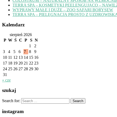
COLOSTRUM – NATURALNY SPOSÓB NA WZMOCNIE
TERRA SPA – KOSMETYKI PEELENGUJĄCO – NAWIL
WYPRAWY MAŁE I DUŻE – ZOO SAFARI BORYSEW
TERRA SPA – PIELĘGNACJA PROSTO Z UZDROWISK
Kalendarz
sierpień 2026
P
W
Ś
C
P
S
N
1
2
3
4
5
6
7
8
9
10
11
12
13
14
15
16
17
18
19
20
21
22
23
24
25
26
27
28
29
30
31
« cze
szukaj
Search for:
instagram