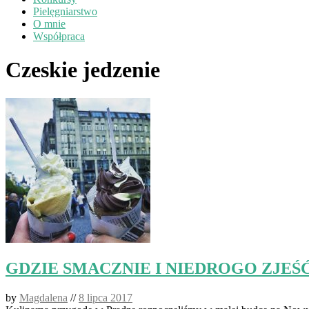
Pielęgniarstwo
O mnie
Współpraca
Czeskie jedzenie
GDZIE SMACZNIE I NIEDROGO ZJEŚ
by
Magdalena
//
8 lipca 2017