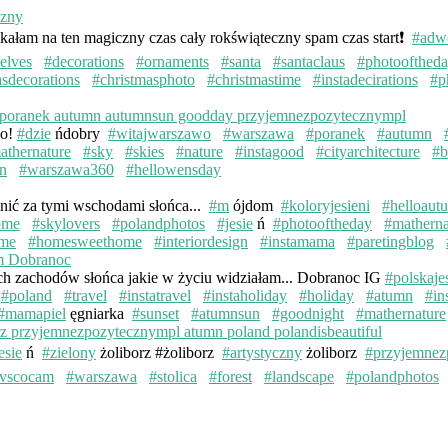
kałam na ten magiczny czas cały rokświąteczny spam czas start❗️
#adw
elves
#decorations
#ornaments
#santa
#santaclaus
#photoofthed
asdecorations
#christmasphoto
#christmastime
#instadecirations
#p
wo!
#dzie
ńdobry
#witajwarszawo
#warszawa
#poranek
#autumn
athernature
#sky
#skies
#nature
#instagood
#cityarchitecture
#b
n
#warszawa360
#hellowensday
knić za tymi wschodami słońca...
#m
ójdom
#koloryjesieni
#helloaut
ome
#skylovers
#polandphotos
#jesie
ń
#photooftheday
#matherna
me
#homesweethome
#interiordesign
#instamama
#paretingblog
ych zachodów słońca jakie w życiu widziałam... Dobranoc IG
#polskaje
#poland
#travel
#instatravel
#instaholiday
#holiday
#atumn
#in
#mamapiel
ęgniarka
#sunset
#atumnsun
#goodnight
#mathernature
esie
ń
#zielony
żoliborz #żoliborz
#artystyczny
żoliborz
#przyjemnez
vscocam
#warszawa
#stolica
#forest
#landscape
#polandphotos