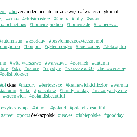
ent
#bo
żenarodzenienadchodzi #święta #świąteczenyklimat
ay
#xmas
#christmastree
#family
#jolly
#snow
hotochristmas
#homeinspiration
#homemade
#homedecor
#autumnsun
#goodday
#przyjemnezpozytecznympl
oungiorno
#bonjour
#getenmorgen
#buenosdias
#dobrojutro
umn
#witajwarszawo
#warszawa
#poranek
#autumn
ture
#sky
#nature
#citystyle
#warszawa360
#hellowensday
#polishblogger
stpi
ękna
#mazury
#bartoszyce
#krainawielkichjezior
#warmia
staatumn
#lake
#polishlake
#familyholiday
#mazuryaktywnie
#greenwich
#polandisbeautiful
pozytecznympl
#atumn
#poland
#polandisbeautiful
#street
#poczt
ówkazpolski
#leaves
#lubiepolske
#goodday