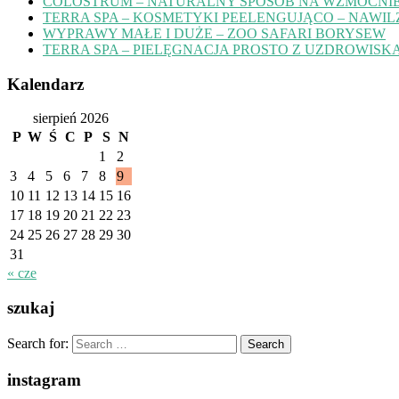
COLOSTRUM – NATURALNY SPOSÓB NA WZMOCNIE
TERRA SPA – KOSMETYKI PEELENGUJĄCO – NAWIL
WYPRAWY MAŁE I DUŻE – ZOO SAFARI BORYSEW
TERRA SPA – PIELĘGNACJA PROSTO Z UZDROWISK
Kalendarz
sierpień 2026
P
W
Ś
C
P
S
N
1
2
3
4
5
6
7
8
9
10
11
12
13
14
15
16
17
18
19
20
21
22
23
24
25
26
27
28
29
30
31
« cze
szukaj
Search for:
instagram