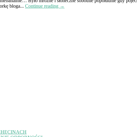
ło niebanalnie… Było mroźne i słoneczne sobotnie popołudnie gdy poje
orkę bloga...
Continue reading →
CHĘCINACH