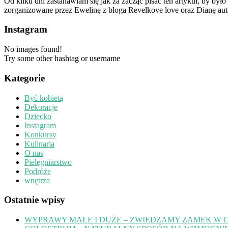
Od kilku dni zastanawiam się jak za zacząć pisać ten artykuł, by by
zorganizowane przez Ewelinę z bloga Revelkove love oraz Dianę aut
Instagram
No images found!
Try some other hashtag or username
Kategorie
Być kobietą
Dekoracje
Dziecko
Instagram
Konkursy
Kulinaria
O nas
Pielęgniarstwo
Podróże
wnętrza
Ostatnie wpisy
WYPRAWY MAŁE I DUŻE – ZWIEDZAMY ZAMEK W 