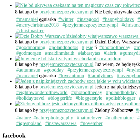
8 lat ago
by
przyjemnezpozytecznym.pl
Nie będę ukrywała cze
#mamapiel
ęgniarka
#winter
#instagood
#happyholidays
#
#merrychristmas2018
#przyjemnezpozytecznympl
#christm
#christmastree
8 lat ago
by
przyjemnezpozytecznym.pl
Dzień Dobry Warsza
#goodmorning
#polandphotos
#jesie
ń
#photooftheday
#m
#godmorgen
#maidinmhaith
#labasrytas
#labrit
#gumaydi
8 lat ago
by
przyjemnezpozytecznym.pl
Już wiem, że będę tęs
#autumnsun
#goodday
#przyjemnezpozytecznympl
#myh
#mamapiel
ęgniarka
#loveautumn
#familytimes
#lovemyho
8 lat ago
by
przyjemnezpozytecznym.pl
Jeden z najpiękniejsz
#eighthwonderoftheworld
#photooftheday
#polandholiday
#holidaytravel
#bloggerlife
#bloggerstyle
#polishblogger
8 lat ago
by
przyjemnezpozytecznym.pl
Zielony Żoliborz❤️
#j
#nature
#naturephotography
#naturelover
#mathernature
#
#igrespoland
#instawarszawa
#november
facebook