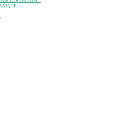
NIE ODPORNOŚCI
ŻAJĄCE
A