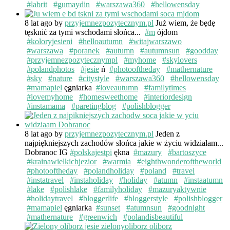
#labrit
#gumaydin
#warszawa360
#hellowensday
8 lat ago
by
przyjemnezpozytecznym.pl
Już wiem, że będę
tęsknić za tymi wschodami słońca...
#m
ójdom
#koloryjesieni
#helloautumn
#witajwarszawo
#warszawa
#poranek
#autumn
#autumnsun
#goodday
#przyjemnezpozytecznympl
#myhome
#skylovers
#polandphotos
#jesie
ń
#photooftheday
#mathernature
#sky
#nature
#citystyle
#warszawa360
#hellowensday
#mamapiel
ęgniarka
#loveautumn
#familytimes
#lovemyhome
#homesweethome
#interiordesign
#instamama
#paretingblog
#polishblogger
8 lat ago
by
przyjemnezpozytecznym.pl
Jeden z
najpiękniejszych zachodów słońca jakie w życiu widziałam...
Dobranoc IG
#polskajestpi
ękna
#mazury
#bartoszyce
#krainawielkichjezior
#warmia
#eighthwonderoftheworld
#photooftheday
#polandholiday
#poland
#travel
#instatravel
#instaholiday
#holiday
#atumn
#instaatumn
#lake
#polishlake
#familyholiday
#mazuryaktywnie
#holidaytravel
#bloggerlife
#bloggerstyle
#polishblogger
#mamapiel
ęgniarka
#sunset
#atumnsun
#goodnight
#mathernature
#greenwich
#polandisbeautiful