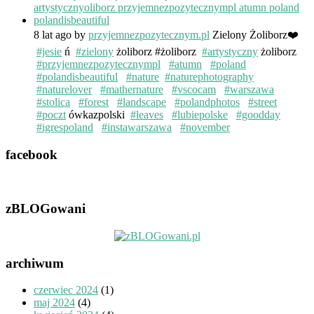
8 lat ago
by
przyjemnezpozytecznym.pl
Zielony Żoliborz❤️
#jesie
ń
#zielony
żoliborz #żoliborz
#artystyczny
żoliborz
#przyjemnezpozytecznympl
#atumn
#poland
#polandisbeautiful
#nature
#naturephotography
#naturelover
#mathernature
#vscocam
#warszawa
#stolica
#forest
#landscape
#polandphotos
#street
#poczt
ówkazpolski
#leaves
#lubiepolske
#goodday
#igrespoland
#instawarszawa
#november
facebook
zBLOGowani
archiwum
czerwiec 2024
(1)
maj 2024
(4)