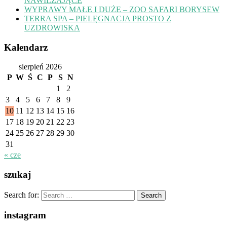
NAWILŻAJĄCE
WYPRAWY MAŁE I DUŻE – ZOO SAFARI BORYSEW
TERRA SPA – PIELĘGNACJA PROSTO Z
UZDROWISKA
Kalendarz
sierpień 2026
P
W
Ś
C
P
S
N
1
2
3
4
5
6
7
8
9
10
11
12
13
14
15
16
17
18
19
20
21
22
23
24
25
26
27
28
29
30
31
« cze
szukaj
Search for:
instagram