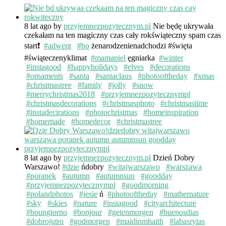
8 lat ago
by
przyjemnezpozytecznym.pl
Nie będę ukrywała
czekałam na ten magiczny czas cały rokświąteczny spam czas
start❗️
#adwent
#bo
żenarodzenienadchodzi #święta
#świąteczenyklimat
#mamapiel
ęgniarka
#winter
#instagood
#happyholidays
#elves
#decorations
#ornaments
#santa
#santaclaus
#photooftheday
#xmas
#christmastree
#family
#jolly
#snow
#merrychristmas2018
#przyjemnezpozytecznympl
#christmasdecorations
#christmasphoto
#christmastime
#instadecirations
#photochristmas
#homeinspiration
#homemade
#homedecor
#christmastree
8 lat ago
by
przyjemnezpozytecznym.pl
Dzień Dobry
Warszawo!
#dzie
ńdobry
#witajwarszawo
#warszawa
#poranek
#autumn
#autumnsun
#goodday
#przyjemnezpozytecznympl
#goodmorning
#polandphotos
#jesie
ń
#photooftheday
#mathernature
#sky
#skies
#nature
#instagood
#cityarchitecture
#boungiorno
#bonjour
#getenmorgen
#buenosdias
#dobrojutro
#godmorgen
#maidinmhaith
#labasrytas